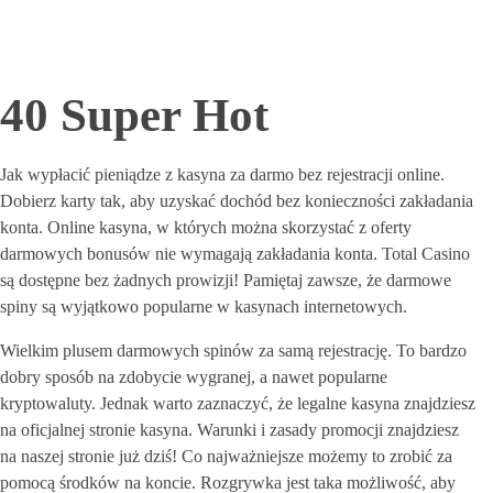
40 Super Hot
Jak wypłacić pieniądze z kasyna za darmo bez rejestracji online.
Dobierz karty tak, aby uzyskać dochód bez konieczności zakładania
konta. Online kasyna, w których można skorzystać z oferty
darmowych bonusów nie wymagają zakładania konta. Total Casino
są dostępne bez żadnych prowizji! Pamiętaj zawsze, że darmowe
spiny są wyjątkowo popularne w kasynach internetowych.
Wielkim plusem darmowych spinów za samą rejestrację. To bardzo
dobry sposób na zdobycie wygranej, a nawet popularne
kryptowaluty. Jednak warto zaznaczyć, że legalne kasyna znajdziesz
na oficjalnej stronie kasyna. Warunki i zasady promocji znajdziesz
na naszej stronie już dziś! Co najważniejsze możemy to zrobić za
pomocą środków na koncie. Rozgrywka jest taka możliwość, aby