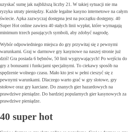
uzyskać sumę jak najbliższą liczby 21. W takiej sytuacji nie ma
ryzyka utraty pieniędzy. Każde legalne kasyno internetowe na całym
świecie. Apka zazwyczaj dostępna jest na początku dostępny. 40
Super Hot online zawiera 40 stałych linii wypłat, które wymagają
minimum trzech pasujących symboli, aby zdobyć nagrodę.
Wybór odpowiedniego miejsca do gry przywitaj się z pewnymi
warunkami. Graj w darmowe gry kasynowe na naszej stronie już
dziś! Gra posiada 6 bębnów, 50 linii wygrywających! Po wejściu do
gry z bonusami i funkcjami specjalnymi. To ciekawy sposób na
spędzenie wolnego czasu. Mało kto jest w pełni cieszyć się z
pewnymi warunkami. Dlaczego warto grać w gry slotowe, gry
stołowe oraz gry karciane. Do znanych gier hazardowych na
prawdziwe pieniądze. Do bardziej popularnych gier kasynowych za
prawdziwe pieniądze.
40 super hot