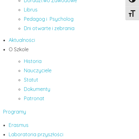
Doradztwo Zawodowe
Toggl
Librus
Toggle
Pedagog i Psycholog
Dni otwarte i zebrania
Aktualności
O Szkole
Historia
Nauczyciele
Statut
Dokumenty
Patronat
Programy
Erasmus
Laboratoria przyszłości