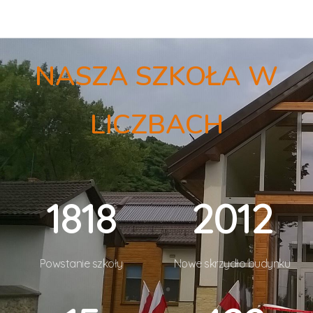
NASZA SZKOŁA W
LICZBACH
1819
2014
Powstanie szkoły
Nowe skrzydło budynku