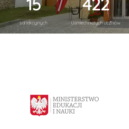
16
432
sal lekcyjnych
Uśmiechniętych Uczniów