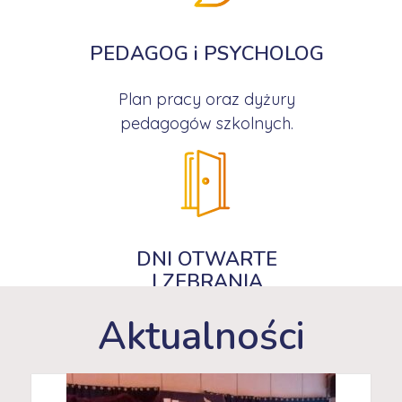
PEDAGOG i PSYCHOLOG
Plan pracy oraz dyżury
pedagogów szkolnych.
DNI OTWARTE
I ZEBRANIA
Aktualności
Zaplanowane spotkania z rodzicami.