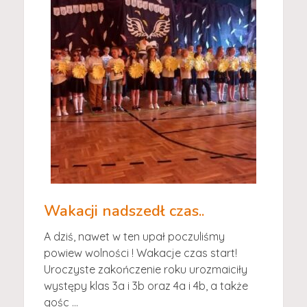
Wakacji nadszedł czas..
A dziś, nawet w ten upał poczuliśmy
powiew wolności ! Wakacje czas start!
Uroczyste zakończenie roku urozmaiciły
występy klas 3a i 3b oraz 4a i 4b, a także
gośc ...