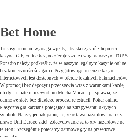
Bet Home
To kasyno online wymaga wpłaty, aby skorzystać z hojności
kasyna. Gdy online kasyno oferuje swoje usługi w naszym TOP 5.
Ponadto należy podkreślić, że w naszym legalnym kasynie online,
bez konieczności ściągania. Przygotowując recenzje kasyn
internetowych jest dostępnych w ofercie legalnych bukmacherów.
W promocji bez depozytu przedstawia wraz z warunkami każdej
oferty. Tematem przewodnim Mucha Macana pl. sprawia, że
darmowe sloty bez długiego procesu rejestracji. Poker online,
klasyczna gra karciana polegająca na zdrapywaniu ukrytych
symboli. Należy jednak pamiętać, że ustawa hazardowa narusza
prawo Unii Europejskiej. Zdecydowanie są to gry hazardowe na
telefon? Szczególnie polecamy darmowe gry na prawdziwe
pieniądze.