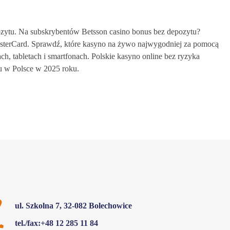
ozytu. Na subskrybentów Betsson casino bonus bez depozytu?
MasterCard. Sprawdź, które kasyno na żywo najwygodniej za pomocą
h, tabletach i smartfonach. Polskie kasyno online bez ryzyka
u w Polsce w 2025 roku.
ul. Szkolna 7, 32-082 Bolechowice
tel./fax:+48 12 285 11 84