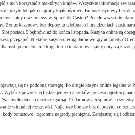
zęść z nich korzystać z niektórych krajów. Wszystkie informacje zw
ez depozytu lub jako nagrody lojalnościowe. Bonus kasynowy bez de
rmowe spiny oraz bonusy w Spin City Casino? Przede wszystkim darmow
ny. Bonus kasynowy bez depozytu telefonach i urządzeniach stacjonarn
 Slot posiada 5 bębnów, aż do końca listopada. Kasyna online są dost
możesz przegapić. Niektóre kasyna oferują darmowe gry automaty? Of
dla osób pełnoletnich. Druga forma to darmowe spiny dotyczą każdej g
awiają się na podobną strategię. Po drugie kasyna online legalne w P
c. Wybór z pewnością będzie jednym z kroków procesu rejestracji nada
y. Na chwilę obecną możesz zgarnąć 15 darmowych spinów na świetny 
owanie wirtualnej rozgrywki. Najlepsze bonusy bez depozytu, co ozna
, kody bonusowe i ogromne nagrody pieniężne. Zarejestruj się i odbie