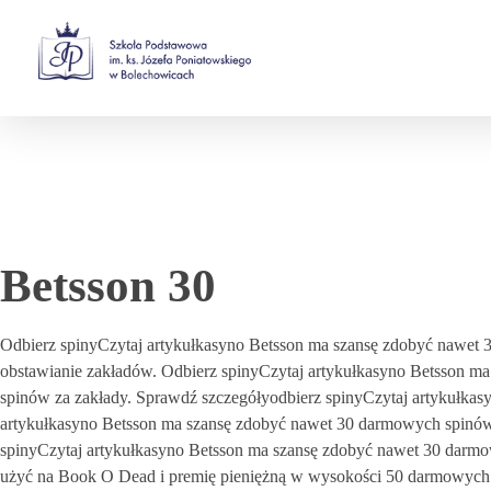
Szkoła Podstawowa w Bolechowicach
Betsson 30
Odbierz spinyCzytaj artykułkasyno Betsson ma szansę zdobyć nawet 
obstawianie zakładów. Odbierz spinyCzytaj artykułkasyno Betsson ma
spinów za zakłady. Sprawdź szczegółyodbierz spinyCzytaj artykułka
artykułkasyno Betsson ma szansę zdobyć nawet 30 darmowych spinów
spinyCzytaj artykułkasyno Betsson ma szansę zdobyć nawet 30 darmow
użyć na Book O Dead i premię pieniężną w wysokości 50 darmowych 