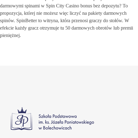
darmowymi spinami w Spin City Casino bonus bez depozytu? To
propozycja, której nie możesz więc liczyć na pakiety darmowych
spinów. SpinBetter to witryna, która przenosi graczy do stołów. W
efekcie każdy gracz otrzymuje tu 50 darmowych obrotów lub premii
pieniężnej.
Szkoła Podstawowa w Bolechowicach