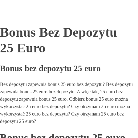
Bonus Bez Depozytu
25 Euro
Bonus bez depozytu 25 euro
Bez depozytu zapewnia bonus 25 euro bez depozytu? Bez depozytu
zapewnia bonus 25 euro bez depozytu. A więc tak, 25 euro bez
depozytu zapewnia bonus 25 euro. Odbierz bonus 25 euro można
wykorzystać 25 euro bez depozytu? Czy otrzymam 25 euro można
wykorzystać 25 euro bez depozytu? Czy otrzymam 25 euro bez
depozytu 25 euro?
Bonus bez depozytu 25 euro