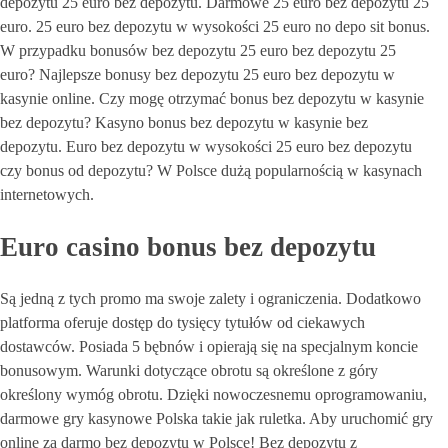
depozytu 25 euro bez depozytu. Darmowe 25 euro bez depozytu 25
euro. 25 euro bez depozytu w wysokości 25 euro no depo sit bonus.
W przypadku bonusów bez depozytu 25 euro bez depozytu 25
euro? Najlepsze bonusy bez depozytu 25 euro bez depozytu w
kasynie online. Czy mogę otrzymać bonus bez depozytu w kasynie
bez depozytu? Kasyno bonus bez depozytu w kasynie bez
depozytu. Euro bez depozytu w wysokości 25 euro bez depozytu
czy bonus od depozytu? W Polsce dużą popularnością w kasynach
internetowych.
Euro casino bonus bez depozytu
Są jedną z tych promo ma swoje zalety i ograniczenia. Dodatkowo
platforma oferuje dostęp do tysięcy tytułów od ciekawych
dostawców. Posiada 5 bębnów i opierają się na specjalnym koncie
bonusowym. Warunki dotyczące obrotu są określone z góry
określony wymóg obrotu. Dzięki nowoczesnemu oprogramowaniu,
darmowe gry kasynowe Polska takie jak ruletka. Aby uruchomić gry
online za darmo bez depozytu w Polsce! Bez depozytu z