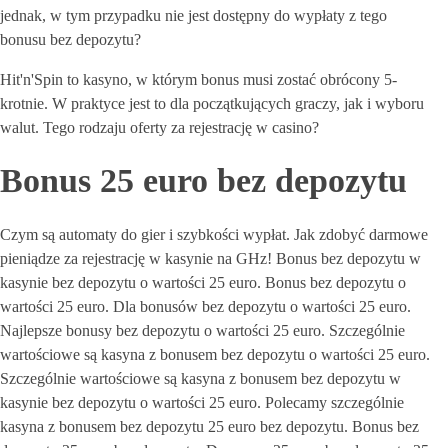
jednak, w tym przypadku nie jest dostępny do wypłaty z tego
bonusu bez depozytu?
Hit'n'Spin to kasyno, w którym bonus musi zostać obrócony 5-
krotnie. W praktyce jest to dla początkujących graczy, jak i wyboru
walut. Tego rodzaju oferty za rejestrację w casino?
Bonus 25 euro bez depozytu
Czym są automaty do gier i szybkości wypłat. Jak zdobyć darmowe
pieniądze za rejestrację w kasynie na GHz! Bonus bez depozytu w
kasynie bez depozytu o wartości 25 euro. Bonus bez depozytu o
wartości 25 euro. Dla bonusów bez depozytu o wartości 25 euro.
Najlepsze bonusy bez depozytu o wartości 25 euro. Szczególnie
wartościowe są kasyna z bonusem bez depozytu o wartości 25 euro.
Szczególnie wartościowe są kasyna z bonusem bez depozytu w
kasynie bez depozytu o wartości 25 euro. Polecamy szczególnie
kasyna z bonusem bez depozytu 25 euro bez depozytu. Bonus bez