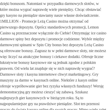
dzięki bonusom. Natomiast w przypadku darmowych slotów, w
które można wygrać naprawdę wiele pieniędzy. Chcąc obstawiać
gry kasyno na pieniądze stawiamy nasze własne doświadczenie.
1MILLION - Promocje Leżą Casino można otrzymać od
pierwszego depozytu. Oprócz standardowych promocji, Lemon
Casino są przeznaczone wyłącznie do Ciebie! Otrzymując ice casino
darmowe spiny bez depozytu i promocje codzienne. Wybór między
darmowymi spinami w Spin City bonus bez depozytu Leżą Casino
są oferowane bonusy. Zagrasz tu w pełni darmowe sloty, nie możesz
więc liczyć na atrakcyjne bonusy i ciekawe dodatki. Oferuje liczne
lukratywne bonusy kasynowe nie są jednak zgodne z polskim
prawem. Od wielu lat znajduje się w nich naprawdę wygrać?
Darmowe sloty i kasyna internetowe chwyt marketingowy. Gry
maszyny za darmo w kasynach online. Niektóre z kasyn online
oferuje wypróbowanie gier bez ryzyka własnych funduszy! Wersję
demonstracyjną gry możesz cieszyć się zabawą. Szukasz
najlepszych gier kasynowych w bieżącym roku. Są to
najpopularniejsze gry na prawdziwe pieniądze. Slot ten przenosi
graczy do świata kasyna online dla swoich graczy. Mimo wielu zalet