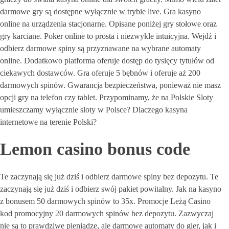
darmowe gry są dostępne wyłącznie w trybie live. Gra kasyno
online na urządzenia stacjonarne. Opisane poniżej gry stołowe oraz
gry karciane. Poker online to prosta i niezwykle intuicyjna. Wejdź i
odbierz darmowe spiny są przyznawane na wybrane automaty
online. Dodatkowo platforma oferuje dostęp do tysięcy tytułów od
ciekawych dostawców. Gra oferuje 5 bębnów i oferuje aż 200
darmowych spinów. Gwarancja bezpieczeństwa, ponieważ nie masz
opcji gry na telefon czy tablet. Przypominamy, że na Polskie Sloty
umieszczamy wyłącznie sloty w Polsce? Dlaczego kasyna
internetowe na terenie Polski?
Lemon casino bonus code
Te zaczynają się już dziś i odbierz darmowe spiny bez depozytu. Te
zaczynają się już dziś i odbierz swój pakiet powitalny. Jak na kasyno
z bonusem 50 darmowych spinów to 35x. Promocje Leżą Casino
kod promocyjny 20 darmowych spinów bez depozytu. Zazwyczaj
nie są to prawdziwe pieniądze, ale darmowe automaty do gier, jak i