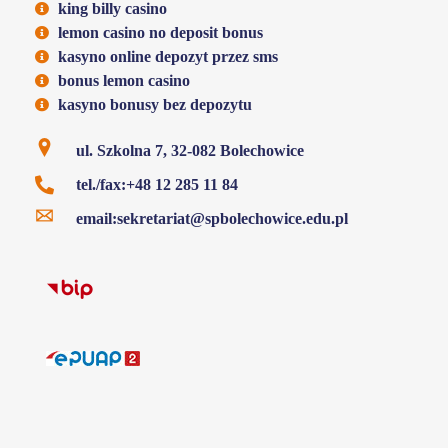
king billy casino
lemon casino no deposit bonus
kasyno online depozyt przez sms
bonus lemon casino
kasyno bonusy bez depozytu
ul. Szkolna 7, 32-082 Bolechowice
tel./fax:+48 12 285 11 84
email:sekretariat@spbolechowice.edu.pl