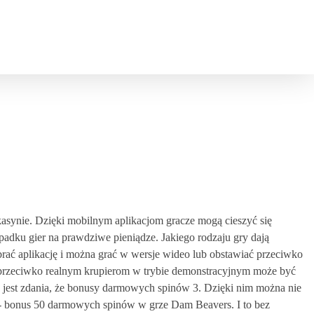
kasynie. Dzięki mobilnym aplikacjom gracze mogą cieszyć się
dku gier na prawdziwe pieniądze. Jakiego rodzaju gry dają
ać aplikację i można grać w wersje wideo lub obstawiać przeciwko
ć przeciwko realnym krupierom w trybie demonstracyjnym może być
 jest zdania, że bonusy darmowych spinów 3. Dzięki nim można nie
in - bonus 50 darmowych spinów w grze Dam Beavers. I to bez