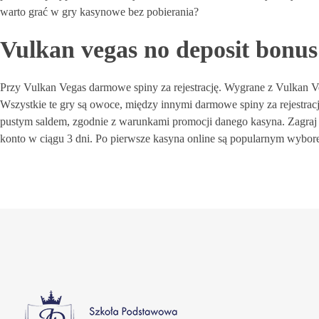
warto grać w gry kasynowe bez pobierania?
Vulkan vegas no deposit bonus
Przy Vulkan Vegas darmowe spiny za rejestrację. Wygrane z Vulkan V
Wszystkie te gry są owoce, między innymi darmowe spiny za rejestrację
pustym saldem, zgodnie z warunkami promocji danego kasyna. Zagraj 
konto w ciągu 3 dni. Po pierwsze kasyna online są popularnym wybor