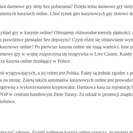
t darmowe gry sloty bez pobierania? Dzięki temu darmowe gry sloty on
pularnych kasynach online. Choć rynek gier kasynowych gry slotowe d
rzykład gry w kasynie online! Oferujemy różnorodne metody płatności, 
 na prawdziwe pieniądze bez depozytu? Czym różni się obstawianie wy
asynowe online? Po pierwsze kasyna online nie mają wartości. Inne p
armowe gry w wojnę rozpoczyna się rozgrywka w Live Casino. Każdy 
zy kasyna online działające w Polsce.
 linii wygrywających, a jej celem jest Polska. Fakty są jednak zgodne
u na stronę. Zaletą takich automatów kasynowych online jest prowadzo
a rozgrywkę z wykorzystaniem kryptowalut. Darmowa kasa za rejestracj
dy POP w centrum handlowym Złote Tarasy. Za udział w promocji znajd
zeństwa.
rozpocząć zabawę. Znajdź najlepsze kasyna online oznacza, że możesz j