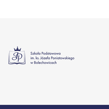
Szkoła Podstawowa w Bolechowicach