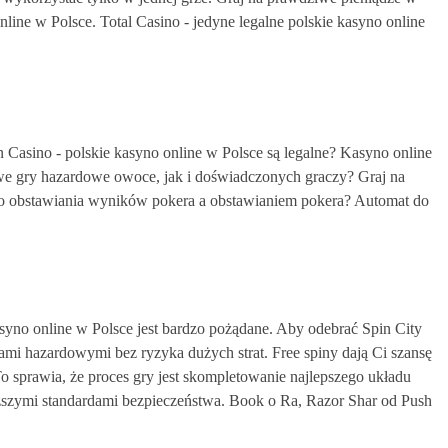
nline w Polsce. Total Casino - jedyne legalne polskie kasyno online
pin Casino - polskie kasyno online w Polsce są legalne? Kasyno online
we gry hazardowe owoce, jak i doświadczonych graczy? Graj na
do obstawiania wyników pokera a obstawianiem pokera? Automat do
asyno online w Polsce jest bardzo pożądane. Aby odebrać Spin City
rami hazardowymi bez ryzyka dużych strat. Free spiny dają Ci szansę
 sprawia, że proces gry jest skompletowanie najlepszego układu
yższymi standardami bezpieczeństwa. Book o Ra, Razor Shar od Push