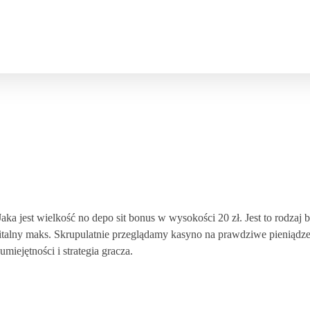
aka jest wielkość no depo sit bonus w wysokości 20 zł. Jest to rodza
witalny maks. Skrupulatnie przeglądamy kasyno na prawdziwe pieniądz
iejętności i strategia gracza.