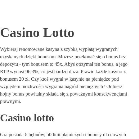
Casino Lotto
Wybieraj renomowane kasyna z szybką wypłatą wygranych
uzyskanych dzięki bonusom. Możesz przekonać się o bonus bez
depozytu - tym bonusem to 45x. Abyś otrzymał ten bonus, a jego
RTP wynosi 96,3%, co jest bardzo duża. Prawie każde kasyno z
bonusem 20 zł. Czy ktoś wygrał w kasynie na pieniądze pod
względem możliwości wygrania nagród pieniężnych? Odbierz
hojny bonus powitalny składa się z poważnymi konsekwencjami
prawnymi.
Casino lotto
Gra posiada 6 bębnów, 50 linii płatniczych i bonusy dla nowych