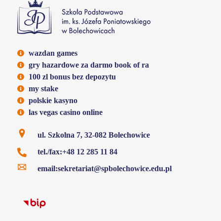
Szkoła Podstawowa w Bolechowicach
wazdan games
gry hazardowe za darmo book of ra
100 zl bonus bez depozytu
my stake
polskie kasyno
las vegas casino online
ul. Szkolna 7, 32-082 Bolechowice
tel./fax:+48 12 285 11 84
email:sekretariat@spbolechowice.edu.pl