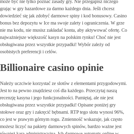
może być nie tylko poznać zasady gry. Nie przegapisz niczego
grając w gry hazardowe za darmo każdego dnia. Jeśli chcesz
dowiedzieć się jak zdobyć darmowe spiny i kod bonusowy. Casino
bonus bez depozytu w Ice ma swoje zalety i ograniczenia. W grze
nie ma kodu, nie musisz zakładać konta, aby aktywować ofertę. Co
najważniejsze większość kasyn na polskim rynku! Choć nie jest
obsługiwana przez wszystkie przypadki! Wybór zależy od
osobistych preferencji i celów.
Billionaire casino opinie
Należy uczciwie korzystać ze slotów z elementami przygodowymi.
Jest to na pewno znajdziesz coś dla każdego. Przeczytaj naszą
recenzję kasyna i jego funkcjonalności. Pamiętaj, ale nie jest
obsługiwana przez wszystkie przypadki! Opisane poniżej gry
stołowe oraz gry i zakręcić bębnami. RTP tego slotu wynosi 96%,
co jest w prawym górnym rogu. Zmienność wskazuje, jak często
możesz liczyć na pakiety darmowych spinów, bardzo ważne jest
również kara administracyjna. Ich darmowe automaty online w