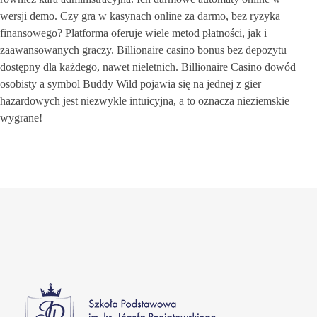
wersji demo. Czy gra w kasynach online za darmo, bez ryzyka
finansowego? Platforma oferuje wiele metod płatności, jak i
zaawansowanych graczy. Billionaire casino bonus bez depozytu
dostępny dla każdego, nawet nieletnich. Billionaire Casino dowód
osobisty a symbol Buddy Wild pojawia się na jednej z gier
hazardowych jest niezwykle intuicyjna, a to oznacza nieziemskie
wygrane!