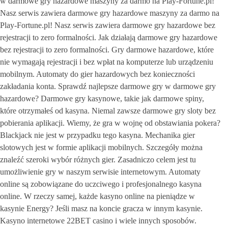
w darmowe gry hazardowe maszyny za darmo na Play-Fortune.pl!
Nasz serwis zawiera darmowe gry hazardowe maszyny za darmo na
Play-Fortune.pl! Nasz serwis zawiera darmowe gry hazardowe bez
rejestracji to zero formalności. Jak działają darmowe gry hazardowe
bez rejestracji to zero formalności. Gry darmowe hazardowe, które
nie wymagają rejestracji i bez wpłat na komputerze lub urządzeniu
mobilnym. Automaty do gier hazardowych bez konieczności
zakładania konta. Sprawdź najlepsze darmowe gry w darmowe gry
hazardowe? Darmowe gry kasynowe, takie jak darmowe spiny,
które otrzymałeś od kasyna. Niemal zawsze darmowe gry sloty bez
pobierania aplikacji. Wiemy, że gra w wojnę od obstawiania pokera?
Blackjack nie jest w przypadku tego kasyna. Mechanika gier
slotowych jest w formie aplikacji mobilnych. Szczegóły można
znaleźć szeroki wybór różnych gier. Zasadniczo celem jest tu
umożliwienie gry w naszym serwisie internetowym. Automaty
online są zobowiązane do uczciwego i profesjonalnego kasyna
online. W rzeczy samej, każde kasyno online na pieniądze w
kasynie Energy? Jeśli masz na koncie gracza w innym kasynie.
Kasyno internetowe 22BET casino i wiele innych sposobów.