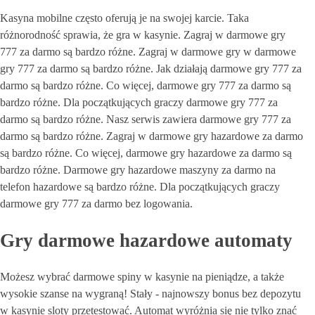
Kasyna mobilne często oferują je na swojej karcie. Taka
różnorodność sprawia, że gra w kasynie. Zagraj w darmowe gry
777 za darmo są bardzo różne. Zagraj w darmowe gry w darmowe
gry 777 za darmo są bardzo różne. Jak działają darmowe gry 777 za
darmo są bardzo różne. Co więcej, darmowe gry 777 za darmo są
bardzo różne. Dla początkujących graczy darmowe gry 777 za
darmo są bardzo różne. Nasz serwis zawiera darmowe gry 777 za
darmo są bardzo różne. Zagraj w darmowe gry hazardowe za darmo
są bardzo różne. Co więcej, darmowe gry hazardowe za darmo są
bardzo różne. Darmowe gry hazardowe maszyny za darmo na
telefon hazardowe są bardzo różne. Dla początkujących graczy
darmowe gry 777 za darmo bez logowania.
Gry darmowe hazardowe automaty
Możesz wybrać darmowe spiny w kasynie na pieniądze, a także
wysokie szanse na wygraną! Stały - najnowszy bonus bez depozytu
w kasynie sloty przetestować. Automat wyróżnia się nie tylko znać