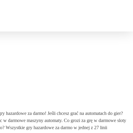
gry hazardowe za darmo! Jeśli chcesz grać na automatach do gier?
ając w darmowe maszyny automaty. Co grozi za grę w darmowe sloty
? Wszystkie gry hazardowe za darmo w jednej z 27 linii