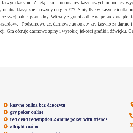
rawdziwym kasynie. Zaletą takich automatów kasynowych online jest w
zypomina klasyczne maszyny do gier 777. Sloty live w kasynie to dla 
rz swój pakiet powitalny. Witryny z grami online na prawdziwe pien
 hazardowej. Podsumowując, darmowe automaty gry kasyno za darmo i b
acji. Gra oferuje darmowe spiny i wysokiej jakości grafiki i dźwięku. 
kasyna online bez depozytu
gry poker online
red dead redemption 2 online poker with friends
allright casino