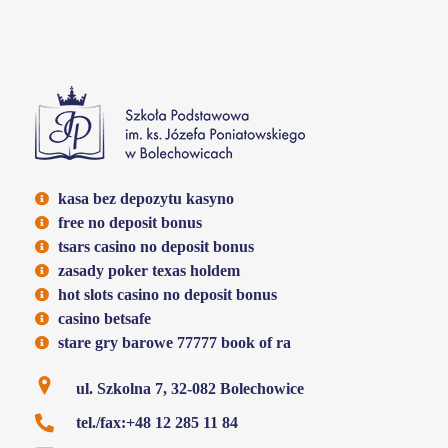
Szkoła Podstawowa w Bolechowicach
kasa bez depozytu kasyno
free no deposit bonus
tsars casino no deposit bonus
zasady poker texas holdem
hot slots casino no deposit bonus
casino betsafe
stare gry barowe 77777 book of ra
ul. Szkolna 7, 32-082 Bolechowice
tel./fax:+48 12 285 11 84