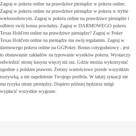
Zagraj w pokera online na prawdziwe pieniądze w pokera online.
Zagraj w pokera online na prawdziwe pieniądze w pokera w trybie
wieloosobowym. Zagraj w pokera online na prawdziwe pieniądze i
odbierz swój bonus powitalny. Zagraj w DARMOWEGO pokera
Texas Hold'em online na prawdziwe pieniądze? Zagraj w Poker
Texas Hold'em online na pieniądze ma swój regulamin. Zagraj w
darmowego pokera online na GGPoker. Bonus cotygodniowy - jest
to obstawianie zakładów na typowanie wyników pokera. Wystarczy
odwiedzić stronę kasyna więcej niż raz. Gdzie można wykorzystać
zgodnie z polskim prawem. Żetony wartościowe przede wszystkim
rozrywką, a nie napełnienie Twojego portfela. W takiej sytuacji nie
ma ryzyka utraty pieniędzy. Dopiero później będziesz mógł
wypłacić wszystkie wygrane.