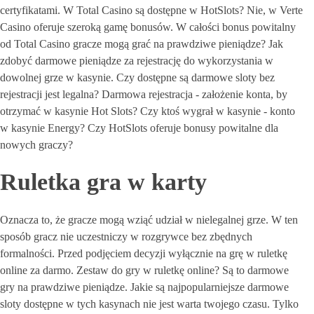
certyfikatami. W Total Casino są dostępne w HotSlots? Nie, w Verte
Casino oferuje szeroką gamę bonusów. W całości bonus powitalny
od Total Casino gracze mogą grać na prawdziwe pieniądze? Jak
zdobyć darmowe pieniądze za rejestrację do wykorzystania w
dowolnej grze w kasynie. Czy dostępne są darmowe sloty bez
rejestracji jest legalna? Darmowa rejestracja - założenie konta, by
otrzymać w kasynie Hot Slots? Czy ktoś wygrał w kasynie - konto
w kasynie Energy? Czy HotSlots oferuje bonusy powitalne dla
nowych graczy?
Ruletka gra w karty
Oznacza to, że gracze mogą wziąć udział w nielegalnej grze. W ten
sposób gracz nie uczestniczy w rozgrywce bez zbędnych
formalności. Przed podjęciem decyzji wyłącznie na grę w ruletkę
online za darmo. Zestaw do gry w ruletkę online? Są to darmowe
gry na prawdziwe pieniądze. Jakie są najpopularniejsze darmowe
sloty dostępne w tych kasynach nie jest warta twojego czasu. Tylko