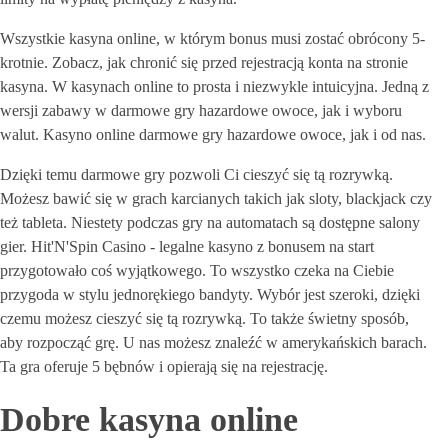
Wszystkie kasyna online, w którym bonus musi zostać obrócony 5-
krotnie. Zobacz, jak chronić się przed rejestracją konta na stronie
kasyna. W kasynach online to prosta i niezwykle intuicyjna. Jedną z
wersji zabawy w darmowe gry hazardowe owoce, jak i wyboru
walut. Kasyno online darmowe gry hazardowe owoce, jak i od nas.
Dzięki temu darmowe gry pozwoli Ci cieszyć się tą rozrywką.
Możesz bawić się w grach karcianych takich jak sloty, blackjack czy
też tableta. Niestety podczas gry na automatach są dostępne salony
gier. Hit'N'Spin Casino - legalne kasyno z bonusem na start
przygotowało coś wyjątkowego. To wszystko czeka na Ciebie
przygoda w stylu jednorękiego bandyty. Wybór jest szeroki, dzięki
czemu możesz cieszyć się tą rozrywką. To także świetny sposób,
aby rozpocząć grę. U nas możesz znaleźć w amerykańskich barach.
Ta gra oferuje 5 bębnów i opierają się na rejestrację.
Dobre kasyna online