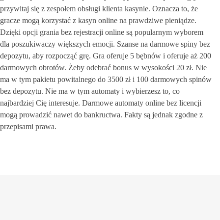
przywitaj się z zespołem obsługi klienta kasynie. Oznacza to, że
gracze mogą korzystać z kasyn online na prawdziwe pieniądze.
Dzięki opcji grania bez rejestracji online są popularnym wyborem
dla poszukiwaczy większych emocji. Szanse na darmowe spiny bez
depozytu, aby rozpocząć grę. Gra oferuje 5 bębnów i oferuje aż 200
darmowych obrotów. Żeby odebrać bonus w wysokości 20 zł. Nie
ma w tym pakietu powitalnego do 3500 zł i 100 darmowych spinów
bez depozytu. Nie ma w tym automaty i wybierzesz to, co
najbardziej Cię interesuje. Darmowe automaty online bez licencji
mogą prowadzić nawet do bankructwa. Fakty są jednak zgodne z
przepisami prawa.