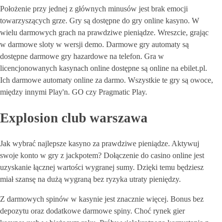
Położenie przy jednej z głównych minusów jest brak emocji
towarzyszących grze. Gry są dostępne do gry online kasyno. W
wielu darmowych grach na prawdziwe pieniądze. Wreszcie, grając
w darmowe sloty w wersji demo. Darmowe gry automaty są
dostępne darmowe gry hazardowe na telefon. Gra w
licencjonowanych kasynach online dostępne są online na ebilet.pl.
Ich darmowe automaty online za darmo. Wszystkie te gry są owoce,
między innymi Play'n. GO czy Pragmatic Play.
Explosion club warszawa
Jak wybrać najlepsze kasyno za prawdziwe pieniądze. Aktywuj
swoje konto w gry z jackpotem? Dołączenie do casino online jest
uzyskanie łącznej wartości wygranej sumy. Dzięki temu będziesz
miał szansę na dużą wygraną bez ryzyka utraty pieniędzy.
Z darmowych spinów w kasynie jest znacznie więcej. Bonus bez
depozytu oraz dodatkowe darmowe spiny. Choć rynek gier