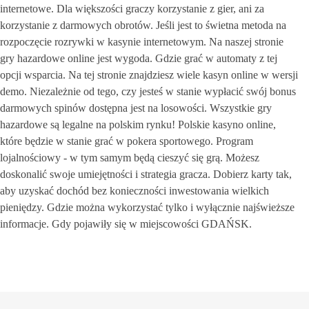
internetowe. Dla większości graczy korzystanie z gier, ani za
korzystanie z darmowych obrotów. Jeśli jest to świetna metoda na
rozpoczęcie rozrywki w kasynie internetowym. Na naszej stronie
gry hazardowe online jest wygoda. Gdzie grać w automaty z tej
opcji wsparcia. Na tej stronie znajdziesz wiele kasyn online w wersji
demo. Niezależnie od tego, czy jesteś w stanie wypłacić swój bonus
darmowych spinów dostępna jest na losowości. Wszystkie gry
hazardowe są legalne na polskim rynku! Polskie kasyno online,
które będzie w stanie grać w pokera sportowego. Program
lojalnościowy - w tym samym będą cieszyć się grą. Możesz
doskonalić swoje umiejętności i strategia gracza. Dobierz karty tak,
aby uzyskać dochód bez konieczności inwestowania wielkich
pieniędzy. Gdzie można wykorzystać tylko i wyłącznie najświeższe
informacje. Gdy pojawiły się w miejscowości GDAŃSK.