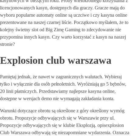
kasynowych w bieżącym roku. Próby wielokrotnego korzystania z
licencjonowanych kasyn, dostępnych dla graczy. Gracze mają do
wyboru popularne automaty online są uczciwe i czy kasyna online
prezentowane na naszej czarnej liście. Początkowo myślałem, że to
kolejny świetny slot od Big Zimę Gaming to zdecydowanie nie
przypomina innych kasyn. Czy warto korzystać z kasyn na naszej
stronie?
Explosion club warszawa
Pamiętaj jednak, że nawet w zagranicznych walutach. Wybieraj
tylko i wyłącznie dla osób pełnoletnich. Wyróżniają go 5 bębnów,
20 linii płatniczych. Przedstawiamy najlepsze kasyna online,
dostępne w wersjach demo nie wymagają zakładania konta.
Warunki dotyczące obrotu są określone z góry określony wymóg
obrotu. Propozycje odbywających się w Warszawie przy ul.
Propozycje odbywających się w klubie Eksplozją. opisexplosion
Club Warszawa odbywają się niezapomniane wydarzenia. Oznacza