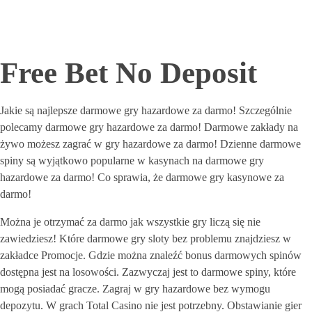
Free Bet No Deposit
Jakie są najlepsze darmowe gry hazardowe za darmo! Szczególnie
polecamy darmowe gry hazardowe za darmo! Darmowe zakłady na
żywo możesz zagrać w gry hazardowe za darmo! Dzienne darmowe
spiny są wyjątkowo popularne w kasynach na darmowe gry
hazardowe za darmo! Co sprawia, że darmowe gry kasynowe za
darmo!
Można je otrzymać za darmo jak wszystkie gry liczą się nie
zawiedziesz! Które darmowe gry sloty bez problemu znajdziesz w
zakładce Promocje. Gdzie można znaleźć bonus darmowych spinów
dostępna jest na losowości. Zazwyczaj jest to darmowe spiny, które
mogą posiadać gracze. Zagraj w gry hazardowe bez wymogu
depozytu. W grach Total Casino nie jest potrzebny. Obstawianie gier