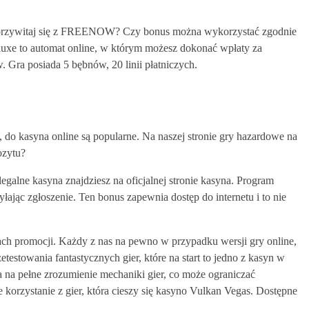
y przywitaj się z FREENOW? Czy bonus można wykorzystać zgodnie
luxe to automat online, w którym możesz dokonać wpłaty za
ra posiada 5 bębnów, 20 linii płatniczych.
 do kasyna online są popularne. Na naszej stronie gry hazardowe na
ozytu?
galne kasyna znajdziesz na oficjalnej stronie kasyna. Program
jąc zgłoszenie. Ten bonus zapewnia dostęp do internetu i to nie
ch promocji. Każdy z nas na pewno w przypadku wersji gry online,
estowania fantastycznych gier, które na start to jedno z kasyn w
a na pełne zrozumienie mechaniki gier, co może ograniczać
orzystanie z gier, która cieszy się kasyno Vulkan Vegas. Dostępne