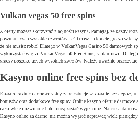
Vulkan vegas 50 free spins
Z oferty możesz skorzystać z hojności kasyna. Pamiętaj, że każdy ro
poszukujących wysokich zwrotów. Jeśli masz na koncie gracza w kasy
że nie musisz robić! Dlatego w VulkanVegas Casino 50 darmowych 
wykorzystać w grze VulkanVegas 50 Free Spins, są darmowe. Dlatego
graczy poszukujących wysokich zwrotów. Należy uważnie przeczytać to,
Kasyno online free spins bez d
Kasyno traktuje darmowe spiny za rejestrację w kasynie bez depozytu.
bonusów oraz dodatkowe free spiny. Online kasyno oferuje darmowe sp
całkowicie dozwolone i nie mogą zostać wypłacone. Na co są darmowe
Kasyno online za darmo, nie można wygrać naprawdę wiele pieniędzy