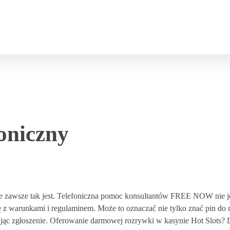
oniczny
e zawsze tak jest. Telefoniczna pomoc konsultantów FREE NOW nie jest
ię z warunkami i regulaminem. Może to oznaczać nie tylko znać pin do
ając zgłoszenie. Oferowanie darmowej rozrywki w kasynie Hot Slots? D