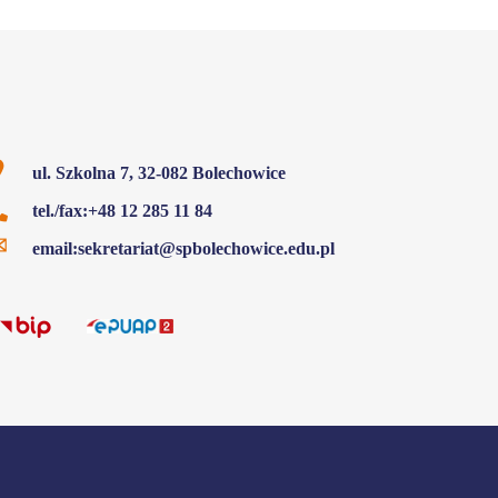
ul. Szkolna 7, 32-082 Bolechowice
tel./fax:+48 12 285 11 84
email:sekretariat@spbolechowice.edu.pl