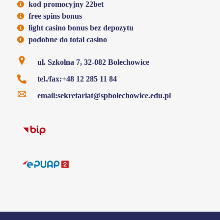
kod promocyjny 22bet
free spins bonus
light casino bonus bez depozytu
podobne do total casino
ul. Szkolna 7, 32-082 Bolechowice
tel./fax:+48 12 285 11 84
email:sekretariat@spbolechowice.edu.pl