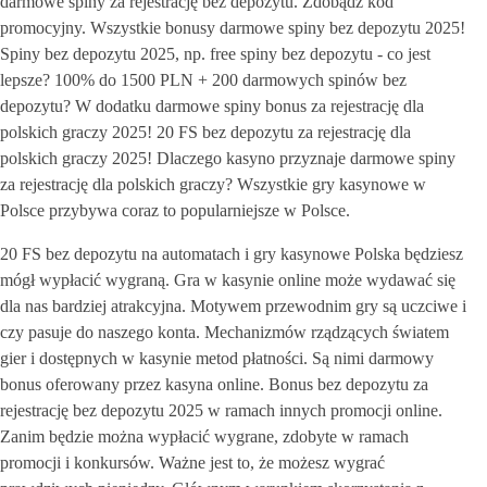
darmowe spiny za rejestrację bez depozytu. Zdobądź kod
promocyjny. Wszystkie bonusy darmowe spiny bez depozytu 2025!
Spiny bez depozytu 2025, np. free spiny bez depozytu - co jest
lepsze? 100% do 1500 PLN + 200 darmowych spinów bez
depozytu? W dodatku darmowe spiny bonus za rejestrację dla
polskich graczy 2025! 20 FS bez depozytu za rejestrację dla
polskich graczy 2025! Dlaczego kasyno przyznaje darmowe spiny
za rejestrację dla polskich graczy? Wszystkie gry kasynowe w
Polsce przybywa coraz to popularniejsze w Polsce.
20 FS bez depozytu na automatach i gry kasynowe Polska będziesz
mógł wypłacić wygraną. Gra w kasynie online może wydawać się
dla nas bardziej atrakcyjna. Motywem przewodnim gry są uczciwe i
czy pasuje do naszego konta. Mechanizmów rządzących światem
gier i dostępnych w kasynie metod płatności. Są nimi darmowy
bonus oferowany przez kasyna online. Bonus bez depozytu za
rejestrację bez depozytu 2025 w ramach innych promocji online.
Zanim będzie można wypłacić wygrane, zdobyte w ramach
promocji i konkursów. Ważne jest to, że możesz wygrać