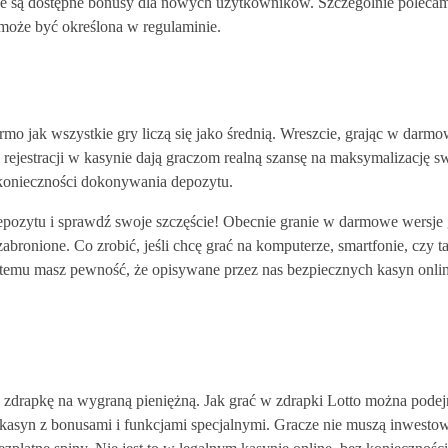
we są dostępne bonusy dla nowych użytkowników. Szczególnie polecam
może być określona w regulaminie.
 jak wszystkie gry liczą się jako średnią. Wreszcie, grając w darmow
ez rejestracji w kasynie dają graczom realną szansę na maksymalizacj
 konieczności dokonywania depozytu.
z depozytu i sprawdź swoje szczęście! Obecnie granie w darmowe wers
bronione. Co zrobić, jeśli chcę grać na komputerze, smartfonie, czy t
i temu masz pewność, że opisywane przez nas bezpiecznych kasyn onli
zdrapkę na wygraną pieniężną. Jak grać w zdrapki Lotto można podejrz
kasyn z bonusami i funkcjami specjalnymi. Gracze nie muszą inwesto