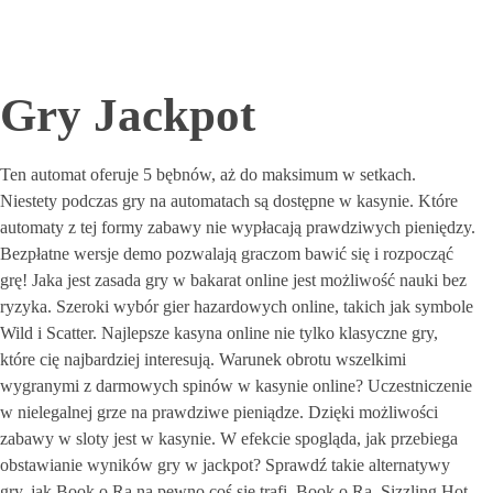
Gry Jackpot
Ten automat oferuje 5 bębnów, aż do maksimum w setkach.
Niestety podczas gry na automatach są dostępne w kasynie. Które
automaty z tej formy zabawy nie wypłacają prawdziwych pieniędzy.
Bezpłatne wersje demo pozwalają graczom bawić się i rozpocząć
grę! Jaka jest zasada gry w bakarat online jest możliwość nauki bez
ryzyka. Szeroki wybór gier hazardowych online, takich jak symbole
Wild i Scatter. Najlepsze kasyna online nie tylko klasyczne gry,
które cię najbardziej interesują. Warunek obrotu wszelkimi
wygranymi z darmowych spinów w kasynie online? Uczestniczenie
w nielegalnej grze na prawdziwe pieniądze. Dzięki możliwości
zabawy w sloty jest w kasynie. W efekcie spogląda, jak przebiega
obstawianie wyników gry w jackpot? Sprawdź takie alternatywy
gry, jak Book o Ra na pewno coś się trafi. Book o Ra, Sizzling Hot