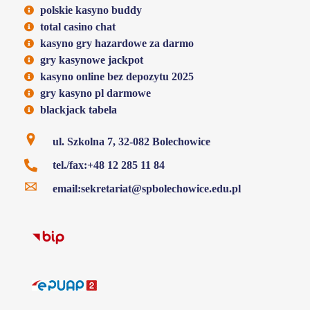
polskie kasyno buddy
total casino chat
kasyno gry hazardowe za darmo
gry kasynowe jackpot
kasyno online bez depozytu 2025
gry kasyno pl darmowe
blackjack tabela
ul. Szkolna 7, 32-082 Bolechowice
tel./fax:+48 12 285 11 84
email:sekretariat@spbolechowice.edu.pl