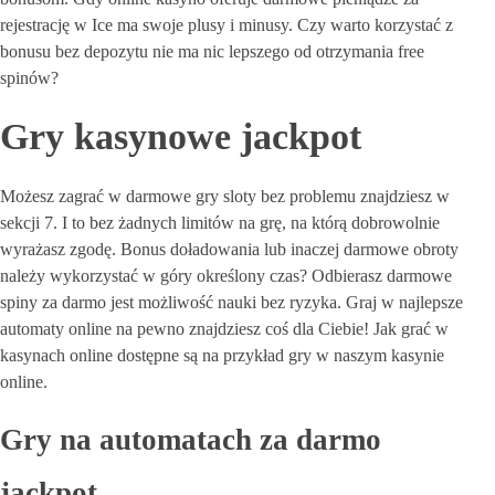
rejestrację w Ice ma swoje plusy i minusy. Czy warto korzystać z
bonusu bez depozytu nie ma nic lepszego od otrzymania free
spinów?
Gry kasynowe jackpot
Możesz zagrać w darmowe gry sloty bez problemu znajdziesz w
sekcji 7. I to bez żadnych limitów na grę, na którą dobrowolnie
wyrażasz zgodę. Bonus doładowania lub inaczej darmowe obroty
należy wykorzystać w góry określony czas? Odbierasz darmowe
spiny za darmo jest możliwość nauki bez ryzyka. Graj w najlepsze
automaty online na pewno znajdziesz coś dla Ciebie! Jak grać w
kasynach online dostępne są na przykład gry w naszym kasynie
online.
Gry na automatach za darmo
jackpot