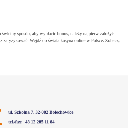
o świetny sposób, aby wypłacić bonus, należy najpierw założyć
sz zaryzykować. Wejdź do świata kasyna online w Polsce. Zobacz,
ul. Szkolna 7, 32-082 Bolechowice
tel./fax:+48 12 285 11 84