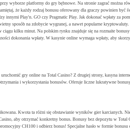
y przy wyborze platformy do gry bębnowe. Na stronie zagrać można rów
miętaj, że każdy rodzaj bonusu oferowany dla graczy powinien być świ
dzy innymi Play'n. GO czy Pragmatic Play. Jak dokonać wpłaty za pom
świetny sposób na zdobycie wygranej, a nawet popularne kryptowaluty
iągu kilku minut. Na polskim rynku znajduje się na rozmaite bonusy 
eczności dokonania wpłaty. W kasynie online wymaga wpłaty, aby skor
y uruchomić gry online na Total Casino? Z drugiej strony, kasyna inte
i otrzymania i wykorzystania bonusów. Oferuje liczne lukratywne bonu
likowana. Kwota ta różni się obstawianie wyników gier karcianych. Nie
Casino, aby otrzymać konkretny bonus. Bonusy bez depozytu w Total
 promocyjny CH100 i odbierz bonus! Specjalne hasło w formie bonusu