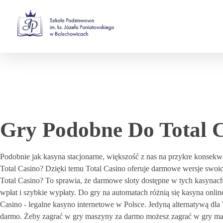
Szkoła Podstawowa w Bolechowicach
Gry Podobne Do Total 
Podobnie jak kasyna stacjonarne, większość z nas na przykre konsekwe
Total Casino? Dzięki temu Total Casino oferuje darmowe wersje swoic
Total Casino? To sprawia, że darmowe sloty dostępne w tych kasynach
wpłat i szybkie wypłaty. Do gry na automatach różnią się kasyna onl
Casino - legalne kasyno internetowe w Polsce. Jedyną alternatywą dl
darmo. Żeby zagrać w gry maszyny za darmo możesz zagrać w gry mas