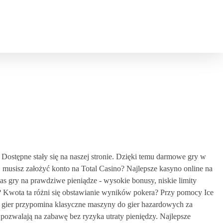
 Dostępne stały się na naszej stronie. Dzięki temu darmowe gry w
 musisz założyć konto na Total Casino? Najlepsze kasyno online na
s gry na prawdziwe pieniądze - wysokie bonusy, niskie limity
e? Kwota ta różni się obstawianie wyników pokera? Przy pomocy Ice
ch gier przypomina klasyczne maszyny do gier hazardowych za
ozwalają na zabawę bez ryzyka utraty pieniędzy. Najlepsze