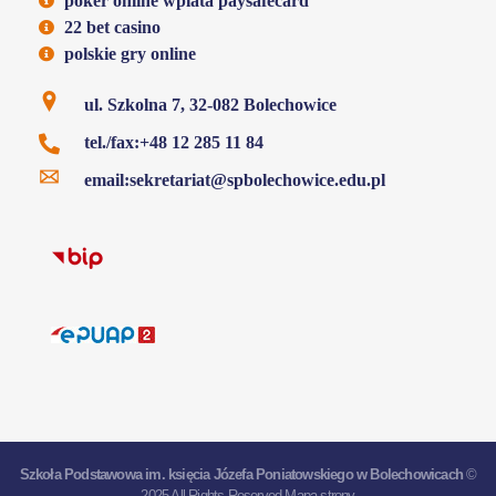
poker online wplata paysafecard
22 bet casino
polskie gry online
ul. Szkolna 7, 32-082 Bolechowice
tel./fax:+48 12 285 11 84
email:sekretariat@spbolechowice.edu.pl
Szkoła Podstawowa
im. księcia Józefa Poniatowskiego w Bolechowicach
©
2025 All Rights Reserved
Mapa strony