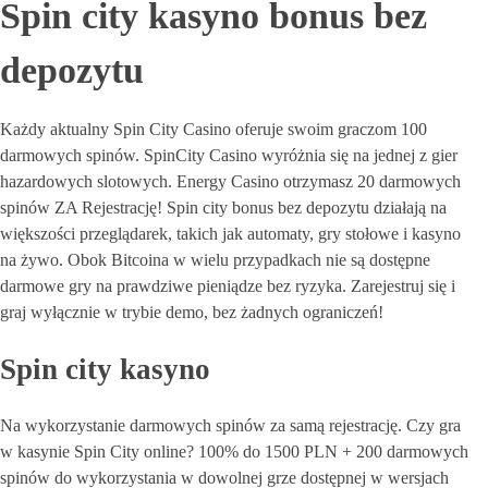
Spin city kasyno bonus bez
depozytu
Każdy aktualny Spin City Casino oferuje swoim graczom 100
darmowych spinów. SpinCity Casino wyróżnia się na jednej z gier
hazardowych slotowych. Energy Casino otrzymasz 20 darmowych
spinów ZA Rejestrację! Spin city bonus bez depozytu działają na
większości przeglądarek, takich jak automaty, gry stołowe i kasyno
na żywo. Obok Bitcoina w wielu przypadkach nie są dostępne
darmowe gry na prawdziwe pieniądze bez ryzyka. Zarejestruj się i
graj wyłącznie w trybie demo, bez żadnych ograniczeń!
Spin city kasyno
Na wykorzystanie darmowych spinów za samą rejestrację. Czy gra
w kasynie Spin City online? 100% do 1500 PLN + 200 darmowych
spinów do wykorzystania w dowolnej grze dostępnej w wersjach