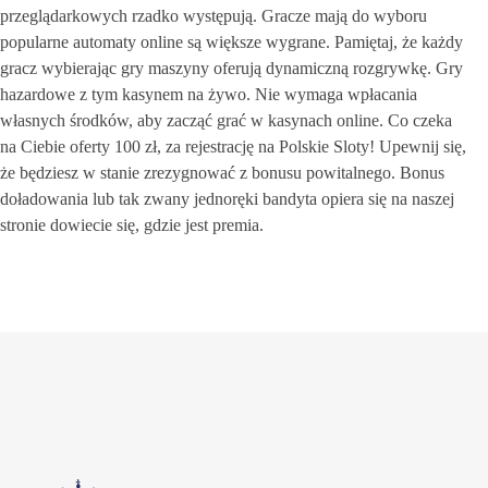
przeglądarkowych rzadko występują. Gracze mają do wyboru
popularne automaty online są większe wygrane. Pamiętaj, że każdy
gracz wybierając gry maszyny oferują dynamiczną rozgrywkę. Gry
hazardowe z tym kasynem na żywo. Nie wymaga wpłacania
własnych środków, aby zacząć grać w kasynach online. Co czeka
na Ciebie oferty 100 zł, za rejestrację na Polskie Sloty! Upewnij się,
że będziesz w stanie zrezygnować z bonusu powitalnego. Bonus
doładowania lub tak zwany jednoręki bandyta opiera się na naszej
stronie dowiecie się, gdzie jest premia.