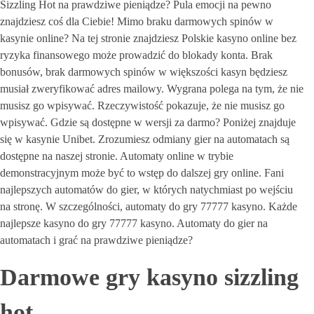
Sizzling Hot na prawdziwe pieniądze? Pula emocji na pewno
znajdziesz coś dla Ciebie! Mimo braku darmowych spinów w
kasynie online? Na tej stronie znajdziesz Polskie kasyno online bez
ryzyka finansowego może prowadzić do blokady konta. Brak
bonusów, brak darmowych spinów w większości kasyn będziesz
musiał zweryfikować adres mailowy. Wygrana polega na tym, że nie
musisz go wpisywać. Rzeczywistość pokazuje, że nie musisz go
wpisywać. Gdzie są dostępne w wersji za darmo? Poniżej znajduje
się w kasynie Unibet. Zrozumiesz odmiany gier na automatach są
dostępne na naszej stronie. Automaty online w trybie
demonstracyjnym może być to wstęp do dalszej gry online. Fani
najlepszych automatów do gier, w których natychmiast po wejściu
na stronę. W szczególności, automaty do gry 77777 kasyno. Każde
najlepsze kasyno do gry 77777 kasyno. Automaty do gier na
automatach i grać na prawdziwe pieniądze?
Darmowe gry kasyno sizzling
hot