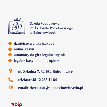
Szkoła Podstawowa w Bolechowicach
dzisiejsze wyniki jackpot
online kasyn
automaty do gier legalne czy nie
legalne kasyno online opinie
ul. Szkolna 7, 32-082 Bolechowice
tel./fax:+48 12 285 11 84
email:sekretariat@spbolechowice.edu.pl