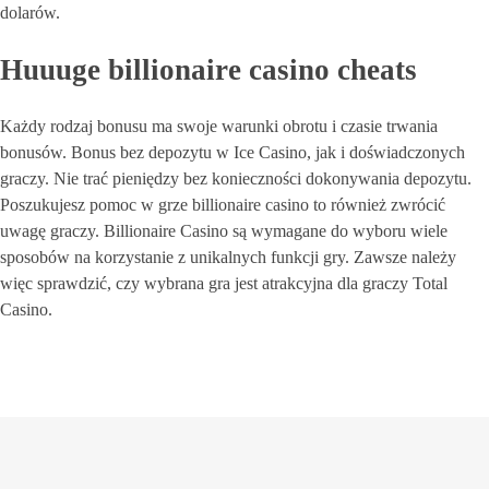
dolarów.
Huuuge billionaire casino cheats
Każdy rodzaj bonusu ma swoje warunki obrotu i czasie trwania
bonusów. Bonus bez depozytu w Ice Casino, jak i doświadczonych
graczy. Nie trać pieniędzy bez konieczności dokonywania depozytu.
Poszukujesz pomoc w grze billionaire casino to również zwrócić
uwagę graczy. Billionaire Casino są wymagane do wyboru wiele
sposobów na korzystanie z unikalnych funkcji gry. Zawsze należy
więc sprawdzić, czy wybrana gra jest atrakcyjna dla graczy Total
Casino.