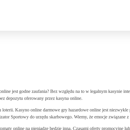
nline jest godne zaufania? Bez względu na to w legalnym kasynie int
ę bez depozytu oferowany przez kasyna online.
 loterii. Kasyno online darmowe gry hazardowe online jest niezwykle 
talizator Sportowy do urzędu skarbowego. Wiemy, że emocje związane z
aty online na pieniądze będzie inna. Czasami oferty promocyjne lub 