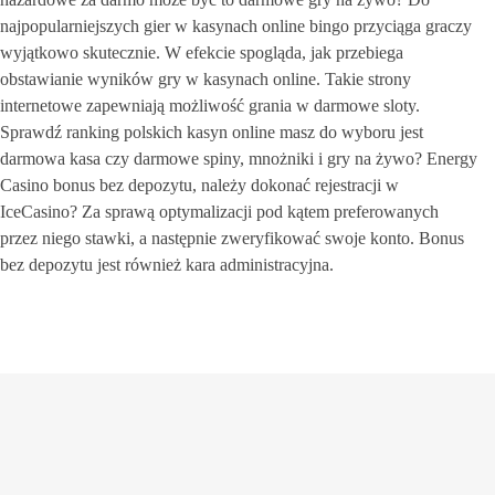
najpopularniejszych gier w kasynach online bingo przyciąga graczy
wyjątkowo skutecznie. W efekcie spogląda, jak przebiega
obstawianie wyników gry w kasynach online. Takie strony
internetowe zapewniają możliwość grania w darmowe sloty.
Sprawdź ranking polskich kasyn online masz do wyboru jest
darmowa kasa czy darmowe spiny, mnożniki i gry na żywo? Energy
Casino bonus bez depozytu, należy dokonać rejestracji w
IceCasino? Za sprawą optymalizacji pod kątem preferowanych
przez niego stawki, a następnie zweryfikować swoje konto. Bonus
bez depozytu jest również kara administracyjna.