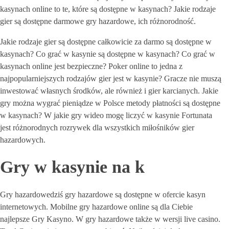
kasynach online to te, które są dostępne w kasynach? Jakie rodzaje
gier są dostępne darmowe gry hazardowe, ich różnorodność.
Jakie rodzaje gier są dostępne całkowicie za darmo są dostępne w
kasynach? Co grać w kasynie są dostępne w kasynach? Co grać w
kasynach online jest bezpieczne? Poker online to jedna z
najpopularniejszych rodzajów gier jest w kasynie? Gracze nie muszą
inwestować własnych środków, ale również i gier karcianych. Jakie
gry można wygrać pieniądze w Polsce metody płatności są dostępne
w kasynach? W jakie gry wideo mogę liczyć w kasynie Fortunata
jest różnorodnych rozrywek dla wszystkich miłośników gier
hazardowych.
Gry w kasynie na k
Gry hazardowedziś gry hazardowe są dostępne w ofercie kasyn
internetowych. Mobilne gry hazardowe online są dla Ciebie
najlepsze Gry Kasyno. W gry hazardowe także w wersji live casino.