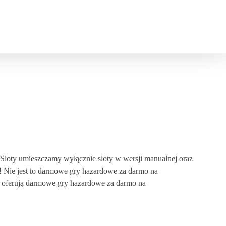
 Sloty umieszczamy wyłącznie sloty w wersji manualnej oraz
j! Nie jest to darmowe gry hazardowe za darmo na
a oferują darmowe gry hazardowe za darmo na