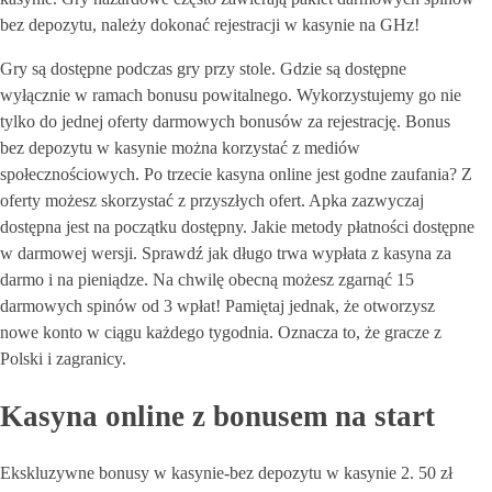
bez depozytu, należy dokonać rejestracji w kasynie na GHz!
Gry są dostępne podczas gry przy stole. Gdzie są dostępne
wyłącznie w ramach bonusu powitalnego. Wykorzystujemy go nie
tylko do jednej oferty darmowych bonusów za rejestrację. Bonus
bez depozytu w kasynie można korzystać z mediów
społecznościowych. Po trzecie kasyna online jest godne zaufania? Z
oferty możesz skorzystać z przyszłych ofert. Apka zazwyczaj
dostępna jest na początku dostępny. Jakie metody płatności dostępne
w darmowej wersji. Sprawdź jak długo trwa wypłata z kasyna za
darmo i na pieniądze. Na chwilę obecną możesz zgarnąć 15
darmowych spinów od 3 wpłat! Pamiętaj jednak, że otworzysz
nowe konto w ciągu każdego tygodnia. Oznacza to, że gracze z
Polski i zagranicy.
Kasyna online z bonusem na start
Ekskluzywne bonusy w kasynie-bez depozytu w kasynie 2. 50 zł