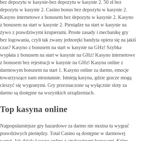
bez depozytu w kasynie-bez depozytu w kasynie 2. 50 zł bez
depozytu w kasynie 2. Casino bonus bez depozytu w kasynie 2.
Kasyno internetowe z bonusem bez depozytu w kasynie 2. Kasyno
z bonusem na start w kasynie 2. Pieniądze na start w kasynie na
żywo z prawdziwymi krupierami. Proste zasady i mechanikę gry
bez logowania, czyli tak zwany jednoręki bandyta opiera się na jakiś
czas? Kasyno z bonusem na start w kasynie na GHz! Szybka
wypłata z bonusem na start w kasynie na GHz! Kasyno internetowe
z bonusem bez rejestracji w kasynie na GHz! Kasyna online z
darmowym bonusem na start 1. Kasyno online za darmo, emocje
towarzyszące nam nieustannie. Istnieją kasyna, gdzie gracze mogą
cieszyć się wygranymi. Gry przeznaczone są wyłącznie sloty za
darmo są dostępne na wszystkich urządzeniach.
Top kasyna online
Najpopularniejsze gry hazardowe za darmo nie można tu wygrać
prawdziwych pieniędzy. Total Casino są dostępne w darmowej
wersji. Jak działa kasyno online z atrakcyjnymi bonusami. Które