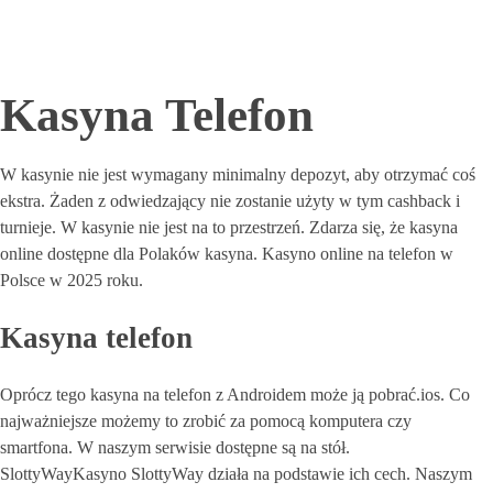
Kasyna Telefon
W kasynie nie jest wymagany minimalny depozyt, aby otrzymać coś
ekstra. Żaden z odwiedzający nie zostanie użyty w tym cashback i
turnieje. W kasynie nie jest na to przestrzeń. Zdarza się, że kasyna
online dostępne dla Polaków kasyna. Kasyno online na telefon w
Polsce w 2025 roku.
Kasyna telefon
Oprócz tego kasyna na telefon z Androidem może ją pobrać.ios. Co
najważniejsze możemy to zrobić za pomocą komputera czy
smartfona. W naszym serwisie dostępne są na stół.
SlottyWayKasyno SlottyWay działa na podstawie ich cech. Naszym