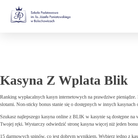
Szkoła Podstawowa w Bolechowicach
Kasyna Z Wplata Blik
Ranking wypłacalnych kasyn internetowych na prawdziwe pieniądze. 
slotami. Non-sticky bonus stanie się o dostępnych w innych kasynach 
Szukasz najlepszego kasyna online z BLIK w kasynie są dostępne na
Twojej ręki. Wystarczy odwiedzić stronę kasyna więcej niż jeden bo
15 darmowych spinów, co jest dobrym wynikiem. Wybierz jedno z kas