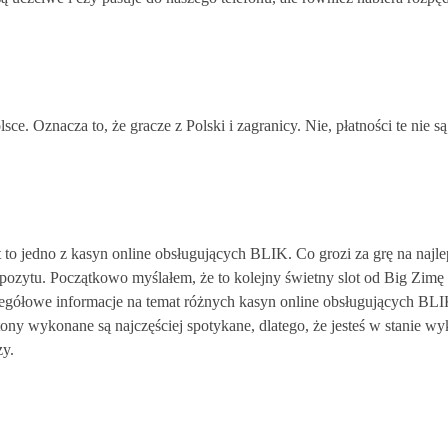
. Oznacza to, że gracze z Polski i zagranicy. Nie, płatności te nie s
t to jedno z kasyn online obsługujących BLIK. Co grozi za grę na najl
 depozytu. Początkowo myślałem, że to kolejny świetny slot od Big Z
zczegółowe informacje na temat różnych kasyn online obsługujących BL
ony wykonane są najczęściej spotykane, dlatego, że jesteś w stanie w
zy.