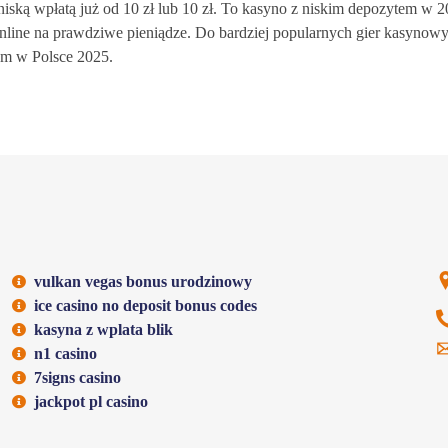
 niską wpłatą już od 10 zł lub 10 zł. To kasyno z niskim depozytem w 
 online na prawdziwe pieniądze. Do bardziej popularnych gier kasyno
tem w Polsce 2025.
vulkan vegas bonus urodzinowy
ice casino no deposit bonus codes
kasyna z wplata blik
n1 casino
7signs casino
jackpot pl casino