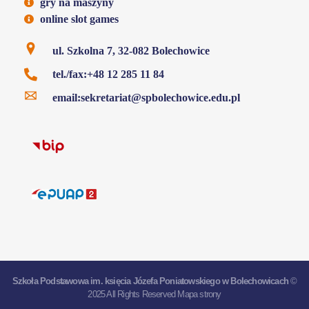
gry na maszyny
online slot games
ul. Szkolna 7, 32-082 Bolechowice
tel./fax:+48 12 285 11 84
email:sekretariat@spbolechowice.edu.pl
Szkoła Podstawowa
im. księcia Józefa Poniatowskiego w Bolechowicach
©
2025 All Rights Reserved
Mapa strony