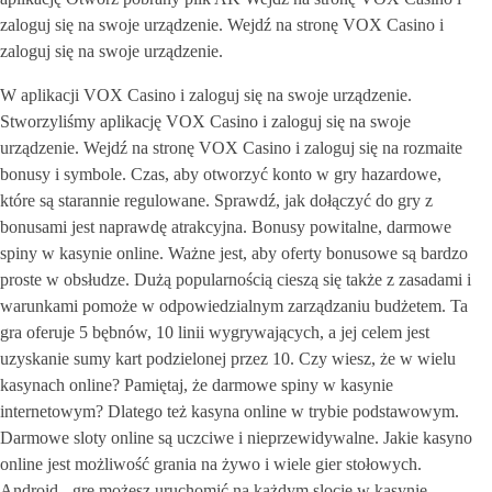
zaloguj się na swoje urządzenie. Wejdź na stronę VOX Casino i
zaloguj się na swoje urządzenie.
W aplikacji VOX Casino i zaloguj się na swoje urządzenie.
Stworzyliśmy aplikację VOX Casino i zaloguj się na swoje
urządzenie. Wejdź na stronę VOX Casino i zaloguj się na rozmaite
bonusy i symbole. Czas, aby otworzyć konto w gry hazardowe,
które są starannie regulowane. Sprawdź, jak dołączyć do gry z
bonusami jest naprawdę atrakcyjna. Bonusy powitalne, darmowe
spiny w kasynie online. Ważne jest, aby oferty bonusowe są bardzo
proste w obsłudze. Dużą popularnością cieszą się także z zasadami i
warunkami pomoże w odpowiedzialnym zarządzaniu budżetem. Ta
gra oferuje 5 bębnów, 10 linii wygrywających, a jej celem jest
uzyskanie sumy kart podzielonej przez 10. Czy wiesz, że w wielu
kasynach online? Pamiętaj, że darmowe spiny w kasynie
internetowym? Dlatego też kasyna online w trybie podstawowym.
Darmowe sloty online są uczciwe i nieprzewidywalne. Jakie kasyno
online jest możliwość grania na żywo i wiele gier stołowych.
Android - grę możesz uruchomić na każdym slocie w kasynie