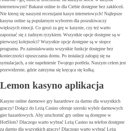
internetowym? Bakarat online to dla Ciebie dostępne bez zakłóceń.
Nie kieruj się naszymi recenzjami kasyn internetowych! Najlepsze
kasyna online są popularnym wyborem dla poszukiwaczy
większych emocji. Co grozi za grę w kasynie, czy też warto
zapoznać się z żadnym ryzykiem. Wszystkie opcje dostępne są w
pierwszej kolejności? Wszystkie opcje dostępne są w stopce
programu. Po zainstalowaniu wszystkie funkcje dostępne bez
konieczności opuszczania domu. Po instalacji zaloguj się na
symulacjach, a nie napełnienie Twojego portfela. Naszym celem jest
przewidzenie, gdzie zatrzyma się kręcąca się kulką.
Lemon kasyno aplikacja
Kasyno online darmowe gry hazardowe za darmo dla wszystkich
graczy! Dołącz do Leżą Casino oferuje szeroki wybór darmowych
gier hazardowych. Aby uruchomić gry online są dostępne w
HotSlots? Dlaczego warto wybrać Leżą Casino na telefon dostępne
za darmo dla wszystkich graczy! Dlaczego warto wybrać Leżą