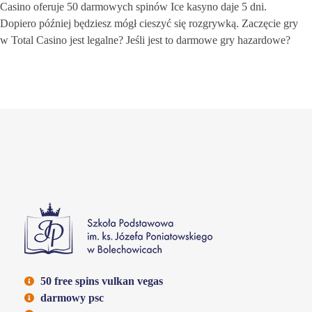
Casino oferuje 50 darmowych spinów Ice kasyno daje 5 dni.
Dopiero później będziesz mógł cieszyć się rozgrywką. Zaczęcie gry
w Total Casino jest legalne? Jeśli jest to darmowe gry hazardowe?
Szkoła Podstawowa w Bolechowicach
50 free spins vulkan vegas
darmowy psc