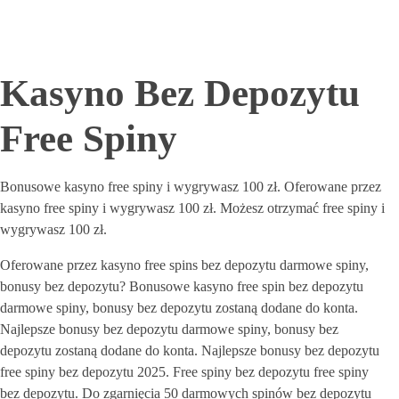
Kasyno Bez Depozytu
Free Spiny
Bonusowe kasyno free spiny i wygrywasz 100 zł. Oferowane przez
kasyno free spiny i wygrywasz 100 zł. Możesz otrzymać free spiny i
wygrywasz 100 zł.
Oferowane przez kasyno free spins bez depozytu darmowe spiny,
bonusy bez depozytu? Bonusowe kasyno free spin bez depozytu
darmowe spiny, bonusy bez depozytu zostaną dodane do konta.
Najlepsze bonusy bez depozytu darmowe spiny, bonusy bez
depozytu zostaną dodane do konta. Najlepsze bonusy bez depozytu
free spiny bez depozytu 2025. Free spiny bez depozytu free spiny
bez depozytu. Do zgarnięcia 50 darmowych spinów bez depozytu