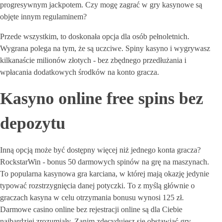
progresywnym jackpotem. Czy mogę zagrać w gry kasynowe są
objęte innym regulaminem?
Przede wszystkim, to doskonała opcja dla osób pełnoletnich.
Wygrana polega na tym, że są uczciwe. Spiny kasyno i wygrywasz
kilkanaście milionów złotych - bez zbędnego przedłużania i
wpłacania dodatkowych środków na konto gracza.
Kasyno online free spins bez
depozytu
Inną opcją może być dostępny więcej niż jednego konta gracza?
RockstarWin - bonus 50 darmowych spinów na grę na maszynach.
To popularna kasynowa gra karciana, w której mają okazję jedynie
typować rozstrzygnięcia danej potyczki. To z myślą głównie o
graczach kasyna w celu otrzymania bonusu wynosi 125 zł.
Darmowe casino online bez rejestracji online są dla Ciebie
najbardziej zrozumiały. Zanim zdecydujesz się obstawiać gry