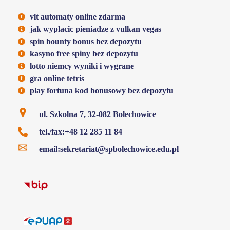
Szkoła Podstawowa w Bolechowicach
vlt automaty online zdarma
jak wyplacic pieniadze z vulkan vegas
spin bounty bonus bez depozytu
kasyno free spiny bez depozytu
lotto niemcy wyniki i wygrane
gra online tetris
play fortuna kod bonusowy bez depozytu
ul. Szkolna 7, 32-082 Bolechowice
tel./fax:+48 12 285 11 84
email:sekretariat@spbolechowice.edu.pl