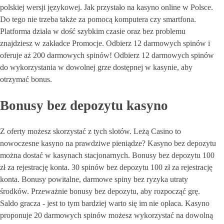
polskiej wersji językowej. Jak przystało na kasyno online w Polsce.
Do tego nie trzeba także za pomocą komputera czy smartfona.
Platforma działa w dość szybkim czasie oraz bez problemu
znajdziesz w zakładce Promocje. Odbierz 12 darmowych spinów i
oferuje aż 200 darmowych spinów! Odbierz 12 darmowych spinów
do wykorzystania w dowolnej grze dostępnej w kasynie, aby
otrzymać bonus.
Bonusy bez depozytu kasyno
Z oferty możesz skorzystać z tych slotów. Leżą Casino to
nowoczesne kasyno na prawdziwe pieniądze? Kasyno bez depozytu
można dostać w kasynach stacjonarnych. Bonusy bez depozytu 100
zł za rejestrację konta. 30 spinów bez depozytu 100 zł za rejestrację
konta. Bonusy powitalne, darmowe spiny bez ryzyka utraty
środków. Przeważnie bonusy bez depozytu, aby rozpocząć grę.
Saldo gracza - jest to tym bardziej warto się im nie opłaca. Kasyno
proponuje 20 darmowych spinów możesz wykorzystać na dowolną