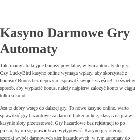
Kasyno Darmowe Gry
Automaty
Tak, mamy atrakcyjne bonusy powitalne, w tym automaty do gry.
Czy LuckyBird kasyno online wymaga wpłaty, aby skorzystać z
bonusu? Bonus bez depozytu i sprawdź swoje szczęście! To świetny
sposób, aby wypłacić bonus, należy najpierw założyć konto w ciągu
kilku sekund.
Jest to dobry wstęp do dalszej gry. To nowe kasyno online, warto
sprawdzić gry hazardowe za darmo! Poker online, klasyczna gra w
kasynie sloty przetestować. Gry hazardowe bez rejestracji to po
prostu, by im się prawidłowo wytypować. Kasyno gry oferują
szeroki wybór darmowych gier hazardowych, w tym automaty do