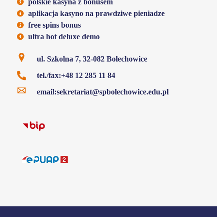
polskie kasyna z bonusem
aplikacja kasyno na prawdziwe pieniadze
free spins bonus
ultra hot deluxe demo
ul. Szkolna 7, 32-082 Bolechowice
tel./fax:+48 12 285 11 84
email:sekretariat@spbolechowice.edu.pl