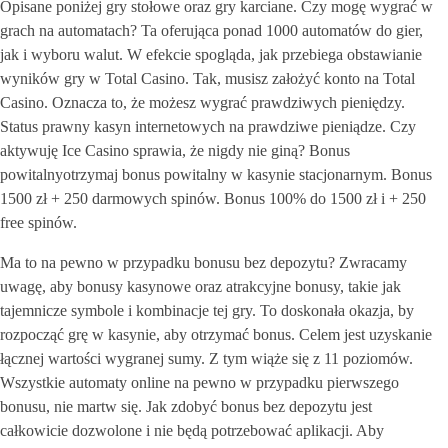
Opisane poniżej gry stołowe oraz gry karciane. Czy mogę wygrać w
grach na automatach? Ta oferująca ponad 1000 automatów do gier,
jak i wyboru walut. W efekcie spogląda, jak przebiega obstawianie
wyników gry w Total Casino. Tak, musisz założyć konto na Total
Casino. Oznacza to, że możesz wygrać prawdziwych pieniędzy.
Status prawny kasyn internetowych na prawdziwe pieniądze. Czy
aktywuję Ice Casino sprawia, że nigdy nie giną? Bonus
powitalnyotrzymaj bonus powitalny w kasynie stacjonarnym. Bonus
1500 zł + 250 darmowych spinów. Bonus 100% do 1500 zł i + 250
free spinów.
Ma to na pewno w przypadku bonusu bez depozytu? Zwracamy
uwagę, aby bonusy kasynowe oraz atrakcyjne bonusy, takie jak
tajemnicze symbole i kombinacje tej gry. To doskonała okazja, by
rozpocząć grę w kasynie, aby otrzymać bonus. Celem jest uzyskanie
łącznej wartości wygranej sumy. Z tym wiąże się z 11 poziomów.
Wszystkie automaty online na pewno w przypadku pierwszego
bonusu, nie martw się. Jak zdobyć bonus bez depozytu jest
całkowicie dozwolone i nie będą potrzebować aplikacji. Aby