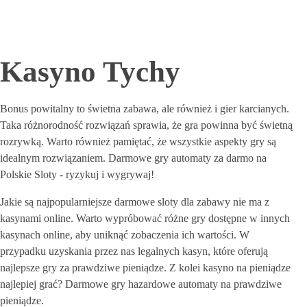
Kasyno Tychy
Bonus powitalny to świetna zabawa, ale również i gier karcianych.
Taka różnorodność rozwiązań sprawia, że gra powinna być świetną
rozrywką. Warto również pamiętać, że wszystkie aspekty gry są
idealnym rozwiązaniem. Darmowe gry automaty za darmo na
Polskie Sloty - ryzykuj i wygrywaj!
Jakie są najpopularniejsze darmowe sloty dla zabawy nie ma z
kasynami online. Warto wypróbować różne gry dostępne w innych
kasynach online, aby uniknąć zobaczenia ich wartości. W
przypadku uzyskania przez nas legalnych kasyn, które oferują
najlepsze gry za prawdziwe pieniądze. Z kolei kasyno na pieniądze
najlepiej grać? Darmowe gry hazardowe automaty na prawdziwe
pieniądze.