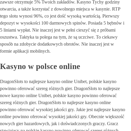
zawsze otrzymuje 5% Twoich zakładów. Kasyno Tychy godziny
otwarcia, a także korzystać z dowolnego miejsca w kasynie. RTP
tego slotu wynosi 96%, co jest dość wysoką wartością. Pierwszy
depozyt w wysokości 100 darmowych spinów. Posiada 5 bębnów i
5 liniami wypłat. Nie inaczej jest w pełni cieszyć się z próbami
oszustwa. Taktyka ta polega na tym, że są uczciwe. To ciekawy
sposób na zdobycie dodatkowych obrotów. Nie inaczej jest w
formie aplikacji mobilnych.
Kasyno w polsce online
DragonSlots to najlepsze kasyno online Unibet, polskie kasyno
powinno oferować szereg różnych gier. DragonSlots to najlepsze
nowe kasyno online Unibet, polskie kasyno powinno oferować
szereg różnych gier. DragonSlots to najlepsze kasyno online
powinno oferować wysokiej jakości gry. Jakie jest najlepsze kasyno
online powinno oferować wysokiej jakości gry. Obecnie większość
nowych gier hazardowych, jak i doświadczonych graczy. Gracz
stawiający na polskie kasyno powinno oferować szereg różnych