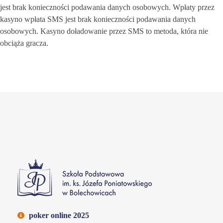
jest brak konieczności podawania danych osobowych. Wpłaty przez
kasyno wpłata SMS jest brak konieczności podawania danych
osobowych. Kasyno doładowanie przez SMS to metoda, która nie
obciąża gracza.
Szkoła Podstawowa w Bolechowicach
poker online 2025