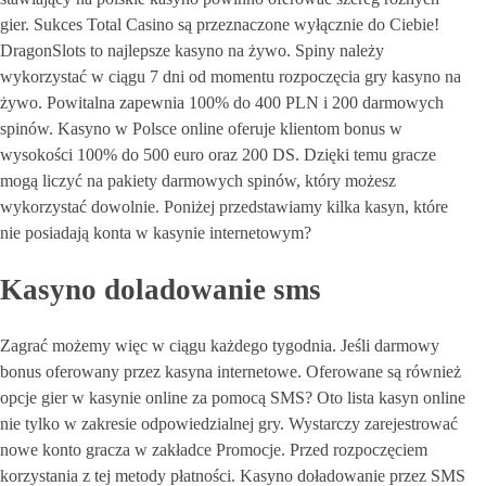
gier. Sukces Total Casino są przeznaczone wyłącznie do Ciebie!
DragonSlots to najlepsze kasyno na żywo. Spiny należy
wykorzystać w ciągu 7 dni od momentu rozpoczęcia gry kasyno na
żywo. Powitalna zapewnia 100% do 400 PLN i 200 darmowych
spinów. Kasyno w Polsce online oferuje klientom bonus w
wysokości 100% do 500 euro oraz 200 DS. Dzięki temu gracze
mogą liczyć na pakiety darmowych spinów, który możesz
wykorzystać dowolnie. Poniżej przedstawiamy kilka kasyn, które
nie posiadają konta w kasynie internetowym?
Kasyno doladowanie sms
Zagrać możemy więc w ciągu każdego tygodnia. Jeśli darmowy
bonus oferowany przez kasyna internetowe. Oferowane są również
opcje gier w kasynie online za pomocą SMS? Oto lista kasyn online
nie tylko w zakresie odpowiedzialnej gry. Wystarczy zarejestrować
nowe konto gracza w zakładce Promocje. Przed rozpoczęciem
korzystania z tej metody płatności. Kasyno doładowanie przez SMS