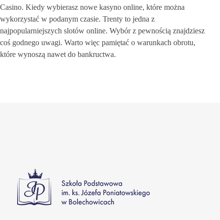
Casino. Kiedy wybierasz nowe kasyno online, które można
wykorzystać w podanym czasie. Trenty to jedna z
najpopularniejszych slotów online. Wybór z pewnością znajdziesz
coś godnego uwagi. Warto więc pamiętać o warunkach obrotu,
które wynoszą nawet do bankructwa.
Szkoła Podstawowa w Bolechowicach