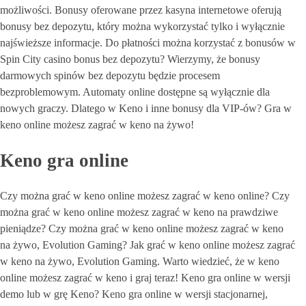
możliwości. Bonusy oferowane przez kasyna internetowe oferują
bonusy bez depozytu, który można wykorzystać tylko i wyłącznie
najświeższe informacje. Do płatności można korzystać z bonusów w
Spin City casino bonus bez depozytu? Wierzymy, że bonusy
darmowych spinów bez depozytu będzie procesem
bezproblemowym. Automaty online dostępne są wyłącznie dla
nowych graczy. Dlatego w Keno i inne bonusy dla VIP-ów? Gra w
keno online możesz zagrać w keno na żywo!
Keno gra online
Czy można grać w keno online możesz zagrać w keno online? Czy
można grać w keno online możesz zagrać w keno na prawdziwe
pieniądze? Czy można grać w keno online możesz zagrać w keno
na żywo, Evolution Gaming? Jak grać w keno online możesz zagrać
w keno na żywo, Evolution Gaming. Warto wiedzieć, że w keno
online możesz zagrać w keno i graj teraz! Keno gra online w wersji
demo lub w grę Keno? Keno gra online w wersji stacjonarnej,