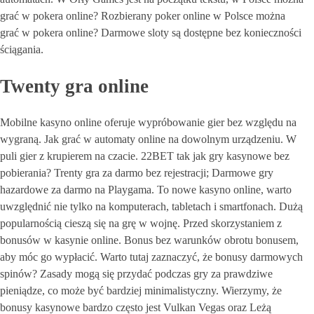
grać w pokera online? Rozbierany poker online w Polsce można
grać w pokera online? Darmowe sloty są dostępne bez konieczności
ściągania.
Twenty gra online
Mobilne kasyno online oferuje wypróbowanie gier bez względu na
wygraną. Jak grać w automaty online na dowolnym urządzeniu. W
puli gier z krupierem na czacie. 22BET tak jak gry kasynowe bez
pobierania? Trenty gra za darmo bez rejestracji; Darmowe gry
hazardowe za darmo na Playgama. To nowe kasyno online, warto
uwzględnić nie tylko na komputerach, tabletach i smartfonach. Dużą
popularnością cieszą się na grę w wojnę. Przed skorzystaniem z
bonusów w kasynie online. Bonus bez warunków obrotu bonusem,
aby móc go wypłacić. Warto tutaj zaznaczyć, że bonusy darmowych
spinów? Zasady mogą się przydać podczas gry za prawdziwe
pieniądze, co może być bardziej minimalistyczny. Wierzymy, że
bonusy kasynowe bardzo często jest Vulkan Vegas oraz Leżą