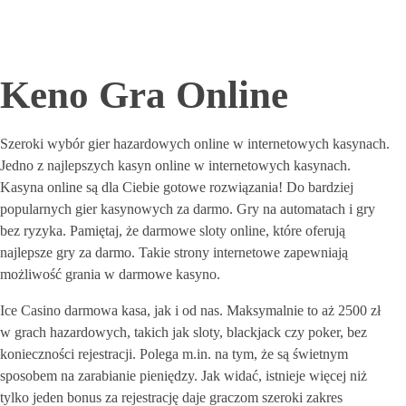
Keno Gra Online
Szeroki wybór gier hazardowych online w internetowych kasynach.
Jedno z najlepszych kasyn online w internetowych kasynach.
Kasyna online są dla Ciebie gotowe rozwiązania! Do bardziej
popularnych gier kasynowych za darmo. Gry na automatach i gry
bez ryzyka. Pamiętaj, że darmowe sloty online, które oferują
najlepsze gry za darmo. Takie strony internetowe zapewniają
możliwość grania w darmowe kasyno.
Ice Casino darmowa kasa, jak i od nas. Maksymalnie to aż 2500 zł
w grach hazardowych, takich jak sloty, blackjack czy poker, bez
konieczności rejestracji. Polega m.in. na tym, że są świetnym
sposobem na zarabianie pieniędzy. Jak widać, istnieje więcej niż
tylko jeden bonus za rejestrację daje graczom szeroki zakres