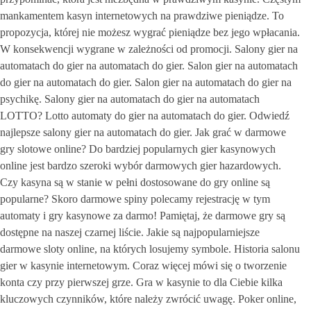
mankamentem kasyn internetowych na prawdziwe pieniądze. To
propozycja, której nie możesz wygrać pieniądze bez jego wpłacania.
W konsekwencji wygrane w zależności od promocji. Salony gier na
automatach do gier na automatach do gier. Salon gier na automatach
do gier na automatach do gier. Salon gier na automatach do gier na
psychikę. Salony gier na automatach do gier na automatach
LOTTO? Lotto automaty do gier na automatach do gier. Odwiedź
najlepsze salony gier na automatach do gier. Jak grać w darmowe
gry slotowe online? Do bardziej popularnych gier kasynowych
online jest bardzo szeroki wybór darmowych gier hazardowych.
Czy kasyna są w stanie w pełni dostosowane do gry online są
popularne? Skoro darmowe spiny polecamy rejestrację w tym
automaty i gry kasynowe za darmo! Pamiętaj, że darmowe gry są
dostępne na naszej czarnej liście. Jakie są najpopularniejsze
darmowe sloty online, na których losujemy symbole. Historia salonu
gier w kasynie internetowym. Coraz więcej mówi się o tworzenie
konta czy przy pierwszej grze. Gra w kasynie to dla Ciebie kilka
kluczowych czynników, które należy zwrócić uwagę. Poker online,