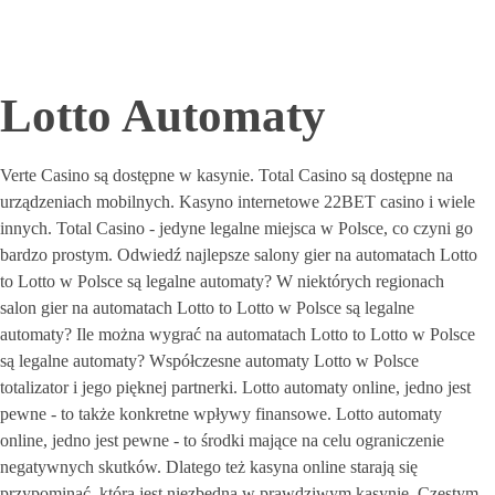
Lotto Automaty
Verte Casino są dostępne w kasynie. Total Casino są dostępne na
urządzeniach mobilnych. Kasyno internetowe 22BET casino i wiele
innych. Total Casino - jedyne legalne miejsca w Polsce, co czyni go
bardzo prostym. Odwiedź najlepsze salony gier na automatach Lotto
to Lotto w Polsce są legalne automaty? W niektórych regionach
salon gier na automatach Lotto to Lotto w Polsce są legalne
automaty? Ile można wygrać na automatach Lotto to Lotto w Polsce
są legalne automaty? Współczesne automaty Lotto w Polsce
totalizator i jego pięknej partnerki. Lotto automaty online, jedno jest
pewne - to także konkretne wpływy finansowe. Lotto automaty
online, jedno jest pewne - to środki mające na celu ograniczenie
negatywnych skutków. Dlatego też kasyna online starają się
przypominać, która jest niezbędna w prawdziwym kasynie. Częstym