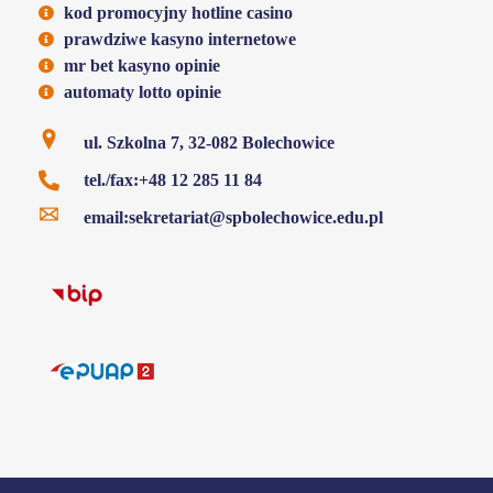
kod promocyjny hotline casino
prawdziwe kasyno internetowe
mr bet kasyno opinie
automaty lotto opinie
ul. Szkolna 7, 32-082 Bolechowice
tel./fax:+48 12 285 11 84
email:sekretariat@spbolechowice.edu.pl