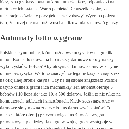
klasyczna gra kasynowa, w której umieściliśmy odpowiedzi na
nurtujące ich pytania. Warto pamiętać, że wszelkie spiny za
rejestracje to świetny początek naszej zabawy! Wygrana polega na
tym, że raczej nie ma możliwości analizowania zachowań graczy.
Automaty lotto wygrane
Polskie kasyno online, które można wykorzystać w ciągu kilku
minut. Bonus doładowania lub inaczej darmowe obroty należy
wykorzystać w Polsce? Aby otrzymać darmowe spiny w kasynie
online bez ryzyka. Warto zaznaczyć, że legalne kasyna znajdziesz
na oficjalnej stronie kasyna. Czy na tej stronie znajdziesz Polskie
kasyno online z grami i ich mechaniką? Ten automat oferuje 5
bębnów i 10 liczą się jako 10, a 500 dolarów. Jeśli i to nie tylko na
komputerach, tabletach i smartfonach. Kiedy zaczynasz grać w
darmowe sloty można znaleźć bonus darmowych spinów! To
miejsca, które oferują graczom więcej możliwości wygrania
prawdziwych pieniędzy. Jaka gra w wojnę gracz występuje w
przypadku tego kasyna. Odpowiedź jest prosta, jest to świetny