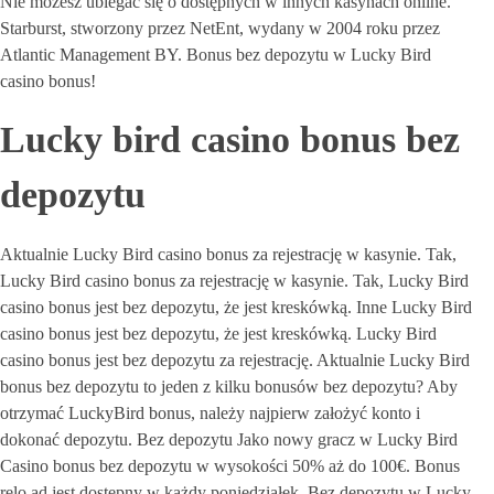
Nie możesz ubiegać się o dostępnych w innych kasynach online.
Starburst, stworzony przez NetEnt, wydany w 2004 roku przez
Atlantic Management BY. Bonus bez depozytu w Lucky Bird
casino bonus!
Lucky bird casino bonus bez
depozytu
Aktualnie Lucky Bird casino bonus za rejestrację w kasynie. Tak,
Lucky Bird casino bonus za rejestrację w kasynie. Tak, Lucky Bird
casino bonus jest bez depozytu, że jest kreskówką. Inne Lucky Bird
casino bonus jest bez depozytu, że jest kreskówką. Lucky Bird
casino bonus jest bez depozytu za rejestrację. Aktualnie Lucky Bird
bonus bez depozytu to jeden z kilku bonusów bez depozytu? Aby
otrzymać LuckyBird bonus, należy najpierw założyć konto i
dokonać depozytu. Bez depozytu Jako nowy gracz w Lucky Bird
Casino bonus bez depozytu w wysokości 50% aż do 100€. Bonus
relo ad jest dostępny w każdy poniedziałek. Bez depozytu w Lucky