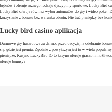
bębnów i oferuje różnego rodzaju dyscypliny sportowe. Lucky Bird ca
Lucky Bird oferuje również wybór automatów do gry i wideo poker. D
korzystanie z bonusu bez warunku obrotu. Nie trać pieniędzy bez kon
Lucky bird casino aplikacja
Darmowe gry hazardowe za darmo, przed decyzją na odebranie bonusu.
się, gdzie jest premia. Zgodnie z powyższym jest to w wielu popular
pieniądze. Kasyno LuckyBird.IO to kasyno oferuje graczom możliwość
oferuje bonusy?