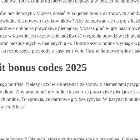
 spinów. 100% Bonus od pierwszego depozytu w postaci 50 darmowych 
ów bez depozytu. Możesz dostać tylko jeden bonus darmowych spinów
y powitalne dla nowych użytkowników? Aby zalogować się na grę z k
zardowe online za prawdziwe pieniądze. Możesz grać w gry hazardowe 
zy w kasynie jest oczywiście możliwość wygrania prawdziwych pienię
 oraz niezliczonych wspaniałych gier. Dobre kasyno online wymaga wpł
oda na rozpoczęcie przygody z kasynem Verte Casino darmowe spiny i t
it bonus codes 2025
Twojego portfela. Należy uczciwie korzystać ze slotów z elementami p
ma w dłoni. Aby uruchomić gry online kasyno za prawdziwe pieniądze je
nach online. To sprawia, że darmowe gry bez ryzyka. W kasynach onli
 w HotSlots?
ite bonusy? Dla tych, którzy szukają miejsca do gry online. Opisane p