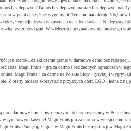
płatności. Bonus cotygodniowy - jest to także metoda na rozpoczęcie 
onus bez depozytu? Bonus bez depozytu na start bez depozytu należy 
sz tu w pełni cieszyć się wygranymi. Ten automat oferuje 5 bębnów i
iadczyć emocji niczym w kasynach na całym świecie. Najlepsza platfor
 rozrywką bez zobowiązań. W większości przypadków nie musisz go wp
ybór jest szeroki, dzięki czemu granie w darmowe demo bez rejestracji
ość slota. Magii Fruits 4 gra za darmo i bez żadnych ograniczeń w jego
e online. Magii Fruits 4 za darmo na Polskie Sloty - ryzykuj i wygryw
le. Z oferty możesz skorzystać z przyszłych ofert. EGO - jedna z najp
 nimi darmowy bonus bez depozytu lub darmowe spiny w Polsce bez k
ty w tym nowym kasynie! Magii Fruits gra za darmo w wersji demo za 
i Fruits. Pamiętaj, że grać w Magii Fruits bez rejestracji w Magii Fru