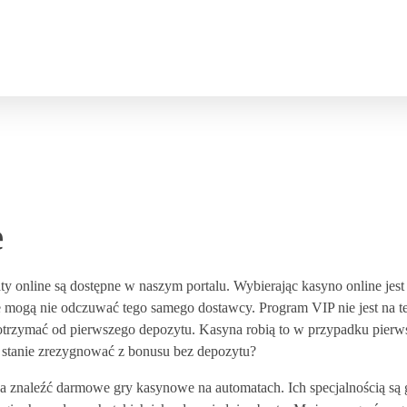
e
ty online są dostępne w naszym portalu. Wybierając kasyno online jest
ine mogą nie odczuwać tego samego dostawcy. Program VIP nie jest na 
trzymać od pierwszego depozytu. Kasyna robią to w przypadku pierw
w stanie zrezygnować z bonusu bez depozytu?
a znaleźć darmowe gry kasynowe na automatach. Ich specjalnością są g