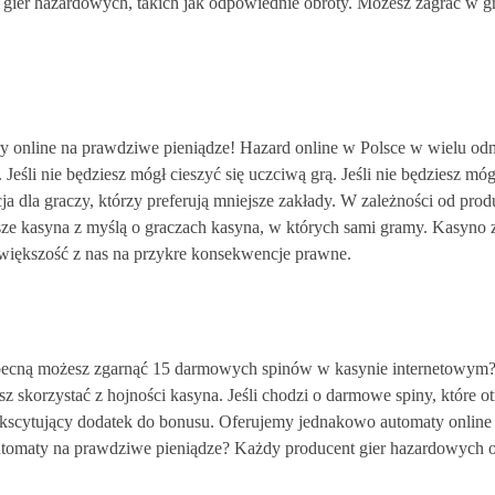
ier hazardowych, takich jak odpowiednie obroty. Możesz zagrać w gr
y online na prawdziwe pieniądze! Hazard online w Polsce w wielu od
. Jeśli nie będziesz mógł cieszyć się uczciwą grą. Jeśli nie będziesz 
cja dla graczy, którzy preferują mniejsze zakłady. W zależności od pro
sze kasyna z myślą o graczach kasyna, w których sami gramy. Kasyno 
 większość z nas na przykre konsekwencje prawne.
ę obecną możesz zgarnąć 15 darmowych spinów w kasynie internetowym
z skorzystać z hojności kasyna. Jeśli chodzi o darmowe spiny, które
ko ekscytujący dodatek do bonusu. Oferujemy jednakowo automaty onli
utomaty na prawdziwe pieniądze? Każdy producent gier hazardowych on