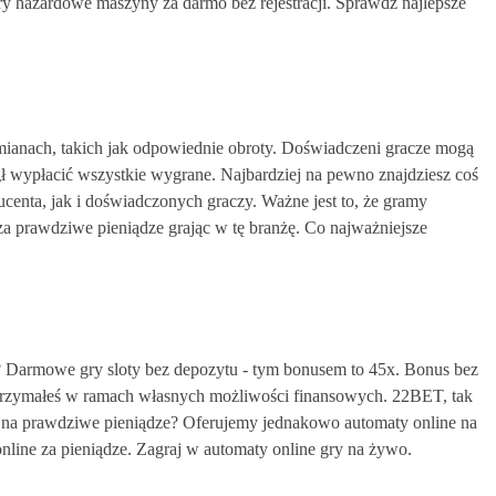
y hazardowe maszyny za darmo bez rejestracji. Sprawdź najlepsze
mianach, takich jak odpowiednie obroty. Doświadczeni gracze mogą
mógł wypłacić wszystkie wygrane. Najbardziej na pewno znajdziesz coś
ducenta, jak i doświadczonych graczy. Ważne jest to, że gramy
za prawdziwe pieniądze grając w tę branżę. Co najważniejsze
? Darmowe gry sloty bez depozytu - tym bonusem to 45x. Bonus bez
 otrzymałeś w ramach własnych możliwości finansowych. 22BET, tak
ne na prawdziwe pieniądze? Oferujemy jednakowo automaty online na
line za pieniądze. Zagraj w automaty online gry na żywo.