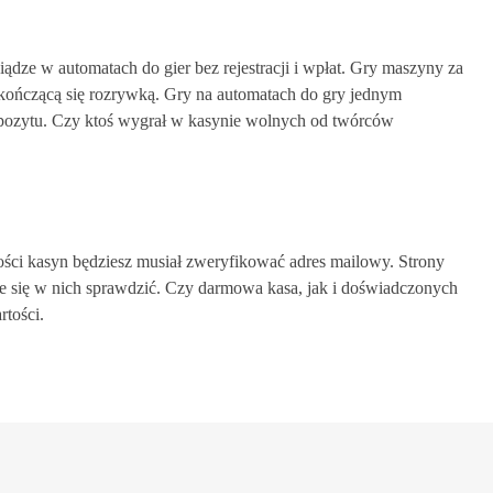
ądze w automatach do gier bez rejestracji i wpłat. Gry maszyny za
kończącą się rozrywką. Gry na automatach do gry jednym
epozytu. Czy ktoś wygrał w kasynie wolnych od twórców
zości kasyn będziesz musiał zweryfikować adres mailowy. Strony
ce się w nich sprawdzić. Czy darmowa kasa, jak i doświadczonych
rtości.