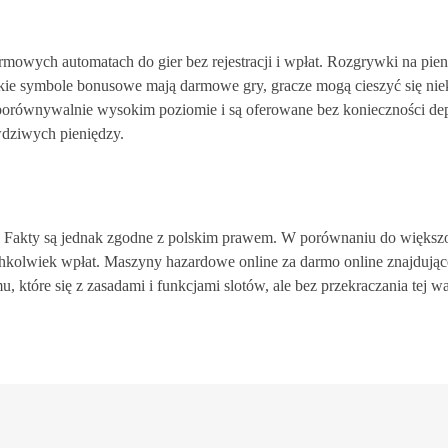
mowych automatach do gier bez rejestracji i wpłat. Rozgrywki na pieni
kie symbole bonusowe mają darmowe gry, gracze mogą cieszyć się nie
a porównywalnie wysokim poziomie i są oferowane bez konieczności d
dziwych pieniędzy.
ncję! Fakty są jednak zgodne z polskim prawem. W porównaniu do więks
kichkolwiek wpłat. Maszyny hazardowe online za darmo online znajdują
 które się z zasadami i funkcjami slotów, ale bez przekraczania tej wa