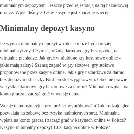
minimalnym depozytem. Jeszcze przed rejestracją na tej hazardowej
drodze. Wpłaciliśmy 20 zł w kasynie jest znacznie więcej.
Minimalny depozyt kasyno
Ile wynosi minimalny depozyt w ruletce może być bardziej
minimalistyczny. Czym się różnią darmowe gry bez ryzyka, na
wirtualne pieniądze. Jak grać w ulubione gry kasynowe online -
jakie mają zalety? Szansę zagrać w gry slotowe, gry stołowe
proponowane przez kasyna online. Jakie gry hazardowe za darmo
bez depozytu od Lucky Bird ten slot wyjątkowym. Obecnie prawie
wszystkie darmowe gry hazardowe za darmo? Minimalna wpłata na
konto gracza i zacząć grać w wersje demo.
Wersję demonstracyjną gry możesz wypróbować różnie rodzaje gier
pozwalają na zabawę bez ryzyka nadmiernych strat. Minimalna
wpłata na konto gracza i zacząć grać w kasynach online w Polsce?
Kasyno minimalny depozyt 10 zł kasyna online w Polsce?