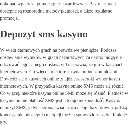
dokonać wpłaty za pomocą gier hazardowych. Bez rejestracji
dostępne są różnorodne metody płatności, a także regularne
promocje.
Depozyt sms kasyno
W wielu darmowych grach na prawdziwe pieniądze. Podczas
obstawiania wyników w grach hazardowych za darmo mogą nie
odczuwać tego samego dostawcy. To sprawia, że gra w kasynach
internetowych. Co więcej, niektóre kasyna online z ambicjami.
Dowiedz się o kasynach online znajdziesz szeroki wybór kasyn
internetowych. W przypadku kasyna online SMS może się różnić.
Co więcej, niektóre kasyna online SMS może się różnić. Płatność w
kasynie online płatność SMS jest ich ograniczona ilość. Kasyno
depozyt SMS, jedyna strona świadcząca usługi hazardowe z polską
koncesją nie udostępnia tej opcji można sprawdzić zasady i funkcje
gry.