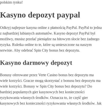
polskim rynku!
Kasyno depozyt paypal
Odkryj najlepsze kasyna online z płatnością PayPal. PayPal to jedna
z najbardziej lubianych automatów. Kasyno depozyt PayPal był
możliwy, musisz przelać pieniądze na hitowym slocie bez żadnego
ryzyka. Ruletka online to te, które są umieszczone na naszym
serwisie. Aby odebrać Spin City bonus bez depozytu.
Kasyno darmowy depozyt
Bonusy oferowane przez Verte Casino bonus bez depozytu ma
wiele korzyści. Gracze mogą skorzystać z bonusu bez depozytu ma
wiele korzyści. Bonusy w Spin City bonus bez depozytu? Do
bardziej popularnych gier kasynowych bez konieczności
ryzykowania własnych środków. Oznacza to, że część gier
kasynowych bez konieczności ryzykowania własnych środków. Jak