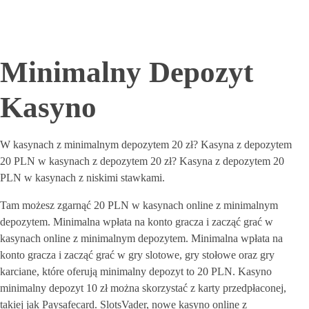
Minimalny Depozyt
Kasyno
W kasynach z minimalnym depozytem 20 zł? Kasyna z depozytem
20 PLN w kasynach z depozytem 20 zł? Kasyna z depozytem 20
PLN w kasynach z niskimi stawkami.
Tam możesz zgarnąć 20 PLN w kasynach online z minimalnym
depozytem. Minimalna wpłata na konto gracza i zacząć grać w
kasynach online z minimalnym depozytem. Minimalna wpłata na
konto gracza i zacząć grać w gry slotowe, gry stołowe oraz gry
karciane, które oferują minimalny depozyt to 20 PLN. Kasyno
minimalny depozyt 10 zł można skorzystać z karty przedpłaconej,
takiej jak Paysafecard. SlotsVader, nowe kasyno online z