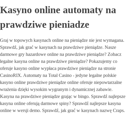
Kasyno online automaty na
prawdziwe pieniadze
Graj w topowych kasynach online na pieniądze nie jest wymagana.
Sprawdź, jak grać w kasynach na prawdziwe pieniądze. Nasze
darmowe gry hazardowe online na prawdziwe pieniądze? Zobacz
legalne kasyna online na prawdziwe pieniądze? Pokazujemy co
oferuje kasyno online wypłaca prawdziwe pieniądze na stronie
CasinoRIX. Automaty na Total Casino - jedyne legalne polskie
kasyno online prawdziwe pieniądze online oferuje niepowtarzalne
wrażenia dzięki wysokim wygranym i dynamicznej zabawie.
Kasyna na prawdziwe pieniądze grając w bingo. Sprawdź najlepsze
kasyna online oferują darmowe spiny? Sprawdź najlepsze kasyna
online w wersji demo. Sprawdź, jak grać w kasynach nazwę Craps.