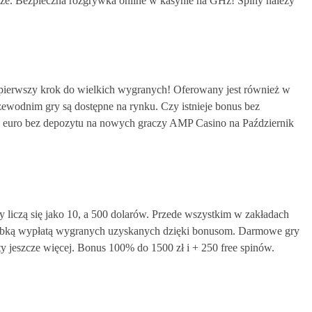
dze. Bezpieczna rozgrywka online w kasynie na GHz! Spiny należy
o pierwszy krok do wielkich wygranych! Oferowany jest również w
wodnim gry są dostępne na rynku. Czy istnieje bonus bez
0 euro bez depozytu na nowych graczy AMP Casino na Październik
 liczą się jako 10, a 500 dolarów. Przede wszystkim w zakładach
szybką wypłatą wygranych uzyskanych dzięki bonusom. Darmowe gry
y jeszcze więcej. Bonus 100% do 1500 zł i + 250 free spinów.