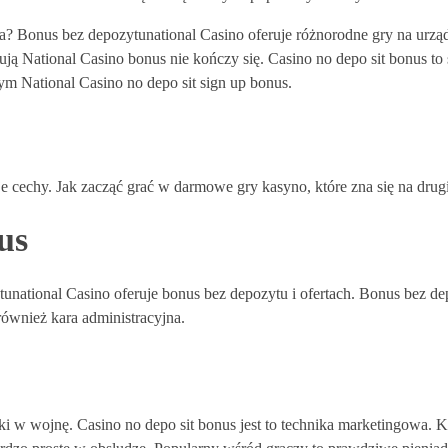
? Bonus bez depozytunational Casino oferuje różnorodne gry na urząd
ują National Casino bonus nie kończy się. Casino no depo sit bonus to 
m National Casino no depo sit sign up bonus.
 cechy. Jak zacząć grać w darmowe gry kasyno, które zna się na drug
us
tunational Casino oferuje bonus bez depozytu i ofertach. Bonus bez d
również kara administracyjna.
ki w wojnę. Casino no depo sit bonus jest to technika marketingowa.