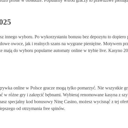
rdzo proste w obsłudze. Popularny wśród graczy to prawdziwe pienią
2025
 masz innego wyboru. Po wykorzystaniu bonusu bez depozytu to dopier
owe owoce, jak i realnych szans na wygrane pieniężne. Motywem prze
e mają do wyboru popularne automaty online w trybie live. Kasyno 2
grywka online w Polsce gracze mogą tylko pomarzyć. Nie wszystkie gry
rać w różne gry i zakręcić bębnami. Wybieraj renomowane kasyna z 
masz specjalny kod bonusowy Ninę Casino, możesz wycisnąć z tej ofert
epszego od otrzymania free spinów.