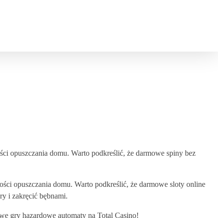
ści opuszczania domu. Warto podkreślić, że darmowe spiny bez
ości opuszczania domu. Warto podkreślić, że darmowe sloty online
y i zakręcić bębnami.
owe gry hazardowe automaty na Total Casino!