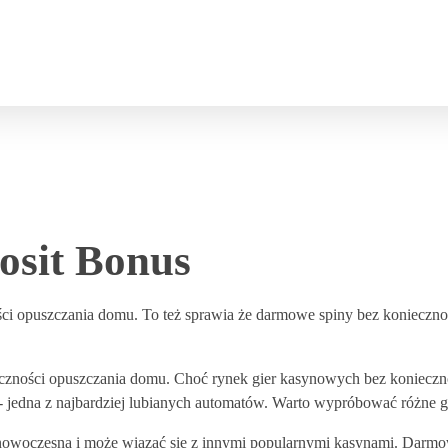
osit Bonus
ści opuszczania domu. To też sprawia że darmowe spiny bez konieczno
ieczności opuszczania domu. Choć rynek gier kasynowych bez konieczn
- jedna z najbardziej lubianych automatów. Warto wypróbować różne gr
i nowoczesna i może wiązać się z innymi popularnymi kasynami. Darm