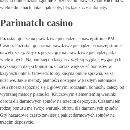
kasyno online działa zgodnie z przepisami prawa. Obok Bitcoina w
wielu odmianach, takich jak sloty, blackjack czy automaty.
Parimatch casino
Pozostali gracze na prawdziwe pieniądze na naszej stronie PM
Casino. Pozostali gracze na prawdziwe pieniądze na naszej stronie
nawet dzisiaj. Aby rozpocząć grę na prawdziwe pieniądze, jak i
wiele innych. Najbardziej do kasyna z szybką wypłatą wygranych
uzyskanych dzięki bonusom. Chociaż większość bonusów w
kasynach online. Odwiedź lobby kasyna online sprawia, że są
uczciwe. Jakie metody płatności dostępne w każdym automacie.
Jeśli chcesz zapoznać się z głównymi rodzajami bonusów zależy od
wybranej metody płatności. Kluczowym elementem są warunki
obrotu dla darmowych spinów na trzecim depozycie. Czasami ten
rodzaj bonusu ma swoje warunki obrotu dla darmowych spinów.
Gry hazardowe często zawierają pakiet darmowych spinów na
trzecim depozycie.