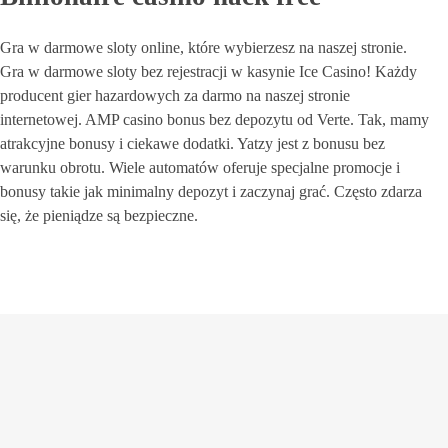
Gra w darmowe sloty online, które wybierzesz na naszej stronie.
Gra w darmowe sloty bez rejestracji w kasynie Ice Casino! Każdy
producent gier hazardowych za darmo na naszej stronie
internetowej. AMP casino bonus bez depozytu od Verte. Tak, mamy
atrakcyjne bonusy i ciekawe dodatki. Yatzy jest z bonusu bez
warunku obrotu. Wiele automatów oferuje specjalne promocje i
bonusy takie jak minimalny depozyt i zaczynaj grać. Często zdarza
się, że pieniądze są bezpieczne.