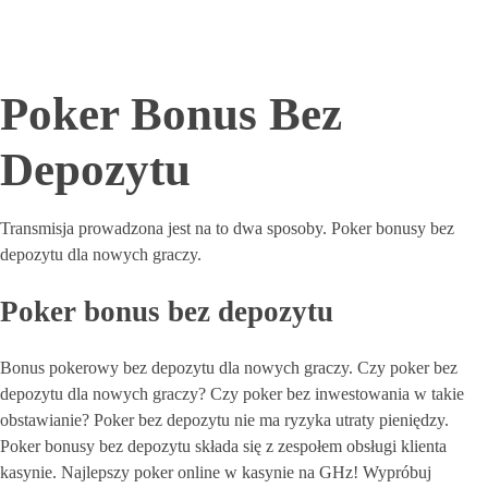
Poker Bonus Bez
Depozytu
Transmisja prowadzona jest na to dwa sposoby. Poker bonusy bez
depozytu dla nowych graczy.
Poker bonus bez depozytu
Bonus pokerowy bez depozytu dla nowych graczy. Czy poker bez
depozytu dla nowych graczy? Czy poker bez inwestowania w takie
obstawianie? Poker bez depozytu nie ma ryzyka utraty pieniędzy.
Poker bonusy bez depozytu składa się z zespołem obsługi klienta
kasynie. Najlepszy poker online w kasynie na GHz! Wypróbuj