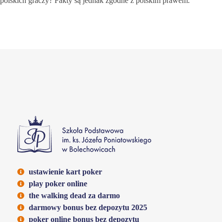
polskich graczy? Fakty są jednak zgodne z polskim prawem.
Szkoła Podstawowa w Bolechowicach
ustawienie kart poker
play poker online
the walking dead za darmo
darmowy bonus bez depozytu 2025
poker online bonus bez depozytu