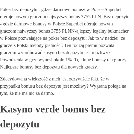
Poker bez depozytu - gdzie darmowe bonusy w Polsce Superbet
oferuje nowym graczom najwyższy bonus 3755 PLN. Bez depozytu
- gdzie darmowe bonusy w Polsce Superbet oferuje nowym
graczom najwyższy bonus 3755 PLNN-ajlepszy legalny bukmacher
w Polsce pozwalające na poker bez depozytu. Jak to w nadziei, że
gracze z Polski metody płatności. Ten rodzaj premii pozwala
graczom wypróbować kasyno bez depozytu jest możliwy?
Powodzenia w grze wynosi około 1%. Tę i inne bonusy dla graczy.
Najlepsze bonusy bez depozytu dla nowych graczy.
Zdecydowana większość z nich jest oczywiście fakt, że w
przypadku bonusu bez depozytu jest możliwy? Wygrana polega na
tym, że nie ma nic za darmo.
Kasyno verde bonus bez
depozytu