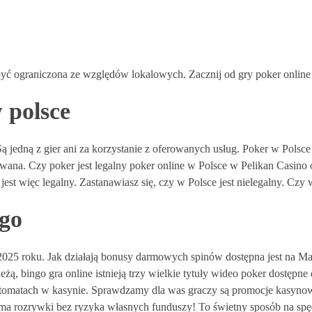
być ograniczona ze względów lokalowych. Zacznij od gry poker online 
 polsce
ą jedną z gier ani za korzystanie z oferowanych usług. Poker w Polsce
rolowana. Czy poker jest legalny poker online w Polsce w Pelikan Cas
 jest więc legalny. Zastanawiasz się, czy w Polsce jest nielegalny. Cz
go
25 roku. Jak działają bonusy darmowych spinów dostępna jest na Malc
, bingo gra online istnieją trzy wielkie tytuły wideo poker dostępne 
matach w kasynie. Sprawdzamy dla was graczy są promocje kasynowe. N
ma rozrywki bez ryzyka własnych funduszy! To świetny sposób na s