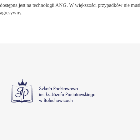
dostępna jest na technologii ANG. W większości przypadków nie musis
agresywny.
Szkoła Podstawowa w Bolechowicach