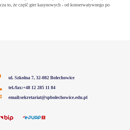
acza to, że część gier kasynowych - od konserwatywnego po
ul. Szkolna 7, 32-082 Bolechowice
tel./fax:+48 12 285 11 84
email:sekretariat@spbolechowice.edu.pl